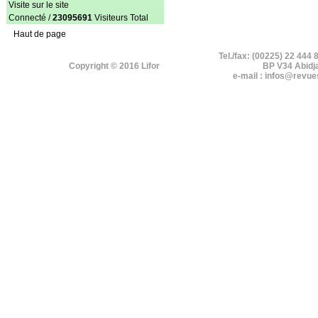
Visite sur le site
Connecté /
23095691
Visiteurs Total
Haut de page
Tel./fax: (00225) 22 444 
Copyright © 2016 Lifor
BP V34 Abidj
e-mail : infos@revue