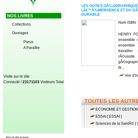
LES OUTILS GÃ‰OGRAPHIQUE
Lâ€™Ã‰MERGENCE ET DU D
DURABLE
NOS LIVRES
Num ISBN: 
Collections
Ouvrages
HENRY FOR
ensemble e
Parus
ensemble
A Paraître
travaille
rÃ©ussite.
gÃ©ograph
fa ...
Voir d'in
Visite sur le site
Connecté /
23171103
Visiteurs Total
TOUTES LES AUTR
ECONOMIE ET GESTION [
ESSAI [ ESSAI ]
Sciences de la SantÃ© [ 
Haut de page