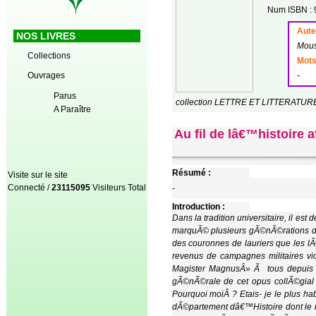
Num ISBN : 
Auteu
NOS LIVRES
Mou
Collections
Mots
Ouvrages
-
Parus
collection LETTRE ET LITTERATUR
A Paraître
Au fil de lâ€™histoire
Résumé :
Visite sur le site
Connecté /
23115095
Visiteurs Total
-
Introduction :
Dans la tradition universitaire, il est de coutume dâ€™offrir des MÃ©langes Ã un MaÃ®tre dont la vie et la production scientifique ont marquÃ© plusieurs gÃ©nÃ©rations de disciples quâ€™il a su faÃ§onner avec patience et rigueur dans sa discipline. A lâ€™image des couronnes de lauriers que les lÃ©gions romaines tressaient pour acclamer, louer et magnifier leurs gÃ©nÃ©raux ou empereurs revenus de campagnes militaires victorieuses sur les champs de Mars, lâ€™honneur mâ€™Ã©choit sur lâ€™ ordre de notreÂ» Magister MagnusÂ» Ã tous depuis prÃ¨s dâ€™un demi-siÃ¨cle, le Professeur Simon-Pierre EKANZA, de faire lâ€™introduction gÃ©nÃ©rale de cet opus collÃ©gial en son honneur. DÃ¨s lâ€™annonce de ce choix, je me suis mille et une fois interrogÃ©Â : Pourquoi moiÂ ? Etais- je le plus habilitÃ©, voire le plus qualifiÃ© pour cette tÃ¢che Ã lâ€™endroit dâ€™une telle Â«icÃ´neÂ» du dÃ©partement dâ€™Histoire dont le rayonnement sâ€™Ã©tend Ã toute lâ€™UniversitÃ© au plan tant national quâ€™international. Je me suis trÃ¨s vite ravisÃ© Ã©tant convaincu que celui que nous honorons a une longueur dâ€™avance sur ma modeste personne. Aussi, me suis-je mis prestement au travail en espÃ©rant ne pas le dÃ©cevoir et Ãªtre Ã la hauteur des attentes et de la science du MaÃ®tre. Quâ€™il me soit permis, donc, dÃ¨s lâ€™entame, de lui tÃ©moigner toute mon infinie reconnaissance pour cette marque dâ€™amitiÃ© paternelle et de confiance inestimable. Lâ€™essentiel de ce qui nous arrive dit le Sage, nâ€™est pas le fait du hasard, mais dâ€™un ordre voulu par Dieu, leÂ» Maitre du Temps et de lâ€™HistoireÂ», que la conscience humaine a pour fonction et devoir de savoir dÃ©chiffrer. Avant de faire trÃ¨s rapidement lâ€™Ã©conomie de lâ€™ouvrage collectif dÃ©diÃ© au grand ScribeÂ» aux doigts habilesÂ» et Ã la Â«plume alerte Â« quâ€™il a Ã©tÃ© et continue dâ€™Ãªtre pour chacun dâ€™entre nous, il convient de relever que le titre retenu pour cet ouvrage Â«AU FIL DE Lâ€™HISTOIRE AFRICAINE Â« suscite des questionnements dÃ¨s la couverture. Quelle est, dâ€™abord, lâ€™image qui lâ€™accompagne ? Quel sens donner concomitamment Ã la trajectoire humaine et scientifique de celui que la communautÃ© universitaire sâ€™apprÃªte Ã cÃ©lÃ©brer par ces lignes ? Quelles sont, ensuite, les reprÃ©sentations que nous nous sommes faites du Maitre et de son Å“uvreÂ ? Quelles sont enfin, les leÃ§ons apprises Ã ses cÃ´tÃ©s sur notre discipline et ses exigences ? Cependant, lorsquâ€™on se donne la peine dâ€™aller au-delÃ du rÃ©el et de suivre lâ€™itinÃ©raire du Professeur, il apparaÃ®t Ã lâ€™Ã©vidence quâ€™il est le Â«Primus inter paresÂ» , qui a pris le risque dâ€™ analyser, de dissÃ©quer , lâ€™histoire de lâ€™Afrique en gÃ©nÃ©ral et celle de son pays en particulier, dans toutes ses dimensions cognitives, Ã©pistÃ©mologique