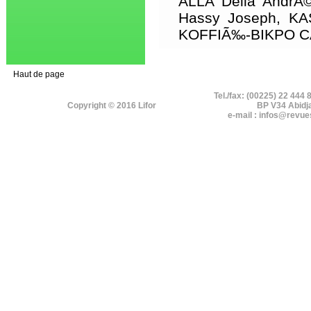
ALLA Della AndrÃ
Hassy Joseph, KA
KOFFIÃ‰-BIKPO CÃ©
Haut de page
Tel./fax: (00225) 22 444 
Copyright © 2016 Lifor
BP V34 Abidj
e-mail : infos@revue