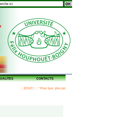
UALITES
CONTACTS
.::. EDUCI .::. " Pour que, plus jamais, un Maître ne laisse ses disciples