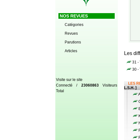
NOS REVUES
Catégories
Revues
Parutions
Articles
Les dif
31 -
30 -
Visite sur le site
LES R
Connecté /
23060863
Visiteurs
L.S.H. ]
Total
C
K
N
R
R