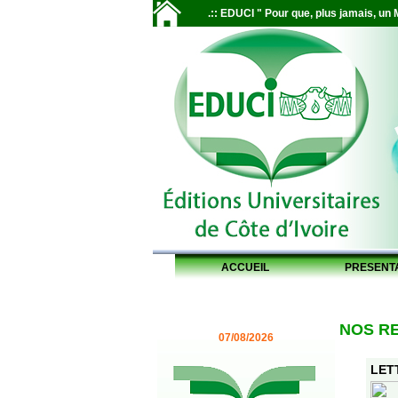
.:: EDUCI " Pour que, plus jamais, un M
ACCUEIL
PRESENT
NOS R
07/08/2026
LETT