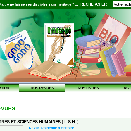
RECHERCHER
aître ne laisse ses disciples sans héritage " ::.
ATION
NOS REVUES
NOS LIVRES
ACT
EVUES
RES ET SCIENCES HUMAINES [ L.S.H. ]
Revue Ivoirienne d'Histoire