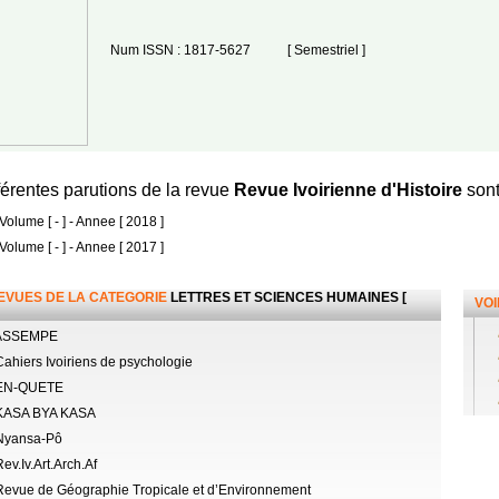
Num ISSN : 1817-5627
[ Semestriel ]
férentes parutions de la revue
Revue Ivoirienne d'Histoire
sont
 Volume [ - ] - Annee [ 2018 ]
 Volume [ - ] - Annee [ 2017 ]
EVUES DE LA CATEGORIE
LETTRES ET SCIENCES HUMAINES [
VOI
ASSEMPE
ahiers Ivoiriens de psychologie
EN-QUETE
ASA BYA KASA
yansa-Pô
ev.Iv.Art.Arch.Af
evue de Géographie Tropicale et d’Environnement