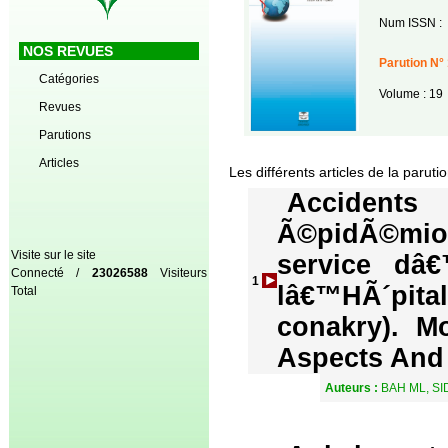
Num ISSN :
NOS REVUES
Parution N° 
Catégories
Volume : 19
Revues
Parutions
Articles
Les différents articles de la paruti
Accide
Ã©pidÃ©miol
Visite sur le site
service dâ€
Connecté /
23026588
Visiteurs
1
lâ€™HÃ´pita
Total
conakry). Mo
Aspects And 
Auteurs :
BAH ML, SI