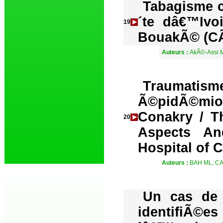
Tabagisme 
´te dâ€™Ivo
19
BouakÃ© (CÃ
Auteurs :
AkÃ©-Assi 
Traumatis
Ã©pidÃ©miolo
Conakry / T
20
Aspects A
Hospital of 
Auteurs :
BAH ML, C
Un cas de l
identifiÃ©e