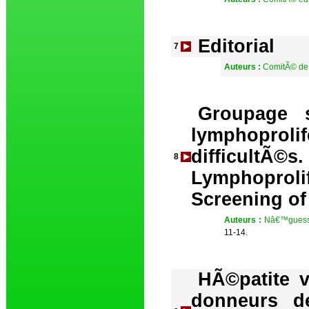
Editorial
7
Auteurs :
ComitÃ© de
Groupage 
lymphoproli
difficul
8
Lymphoprol
Screening of 
Auteurs :
Nâ€™guessa
11-14.
HÃ©patite v
donneurs d