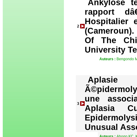
Ankylose t
rapport d
Hospitalier
2
(Cameroun).
Of The Ch
University T
Auteurs :
Bengondo M
Aplasie
Ã©pidermoly
une associa
3
Aplasia C
Epidermoly
Unusual Asso
Auteurs :
Ahogo KC, K