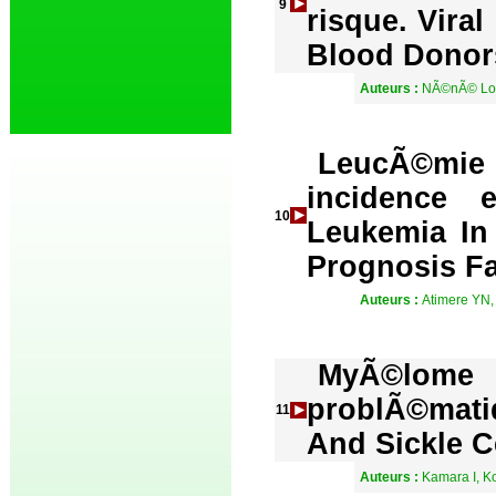
9
risque. Vira
Blood Donors
Auteurs :
NÃ©nÃ© Lou
LeucÃ©mie 
incidence 
10
Leukemia In 
Prognosis Fa
Auteurs :
Atimere YN,
MyÃ©lome
problÃ©mati
11
And Sickle C
Auteurs :
Kamara I, K