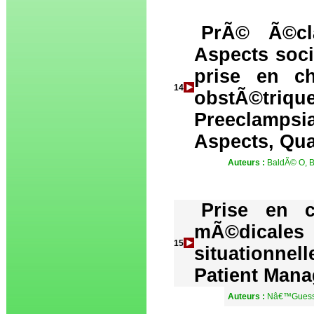
PrÃ© Ã©cl
Aspects soc
prise en c
14
obstÃ©triqu
Preeclampsi
Aspects, Qua
Auteurs :
BaldÃ© O, Ba
Prise en c
mÃ©dicales
15
situationne
Patient Mana
Auteurs :
Nâ€™Guessan