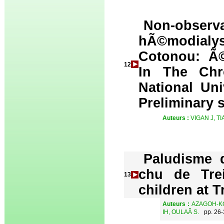
Non-obser
hÃ©modial
Cotonou: Ã©
12
In The Chr
National Uni
Preliminary 
Auteurs :
VIGAN J, T
Paludisme 
chu de Trei
13
children at T
Auteurs :
AZAGOH-KO
IH, OULAÃ S.
pp. 26-