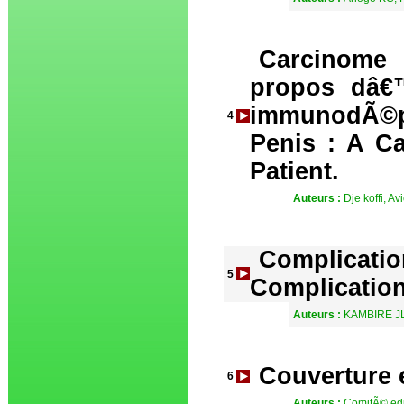
Carcinome
propos dâ€
immunodÃ©pr
4
Penis : A C
Patient.
Auteurs :
Dje koffi, A
Complicati
5
Complication
Auteurs :
KAMBIRE JL
Couverture 
6
Auteurs :
ComitÃ© edi