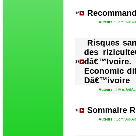
Recommanda
16
Auteurs :
ComitÃ© Ã©d
Risques san
des rizicult
dâ€™Ivoire.
17
Economic dif
Dâ€™ivoire
Auteurs :
TIA E, GBA
Sommaire R
18
Auteurs :
ComitÃ© Ã©d