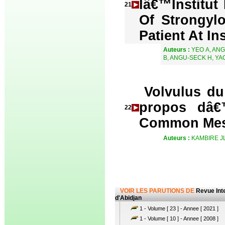
lâ€™Institut
21
Of Strongylo
Patient At In
Auteurs :
YEO A, AN
B, ANGU-SECK H, YA
Volvulus d
propos dâ€
22
Common Mese
Auteurs :
KAMBIRE J
VOIR LES PARUTIONS DE
Revue Int
d'Abidjan
1 - Volume [ 23 ] - Annee [ 2021 ]
1 - Volume [ 10 ] - Annee [ 2008 ]