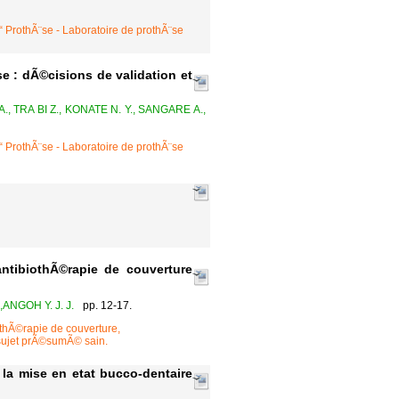
“ ProthÃ¨se - Laboratoire de prothÃ¨se
e : dÃ©cisions de validation et
., TRA BI Z., KONATE N. Y., SANGARE A.,
“ ProthÃ¨se - Laboratoire de prothÃ¨se
ntibiothÃ©rapie de couverture
ANGOH Y. J. J.
pp. 12-17.
thÃ©rapie de couverture,
 sujet prÃ©sumÃ© sain.
 la mise en etat bucco-dentaire