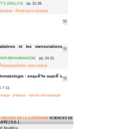
T S, DIALLO B.
pp. 32-38.
dentiste - Ã©tat bucco dentaire
alatines et les mensurations
 PAPA IBRAHIMANGOM.
pp. 24-31.
Ã©phalomÃ©trie, sens vertical
stomatologie : enquÃªte auprÃ¨s
. 7-11.
usage - pratique - odonto-stomatologie
 REVUES DE LA CATEGORIE
SCIENCES DE
NTE [ S.S. ]
BioAfrica