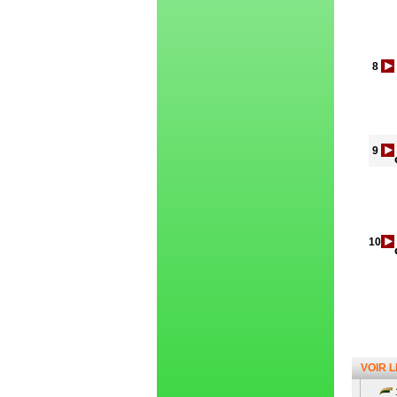
8
9
10
VOIR 
1