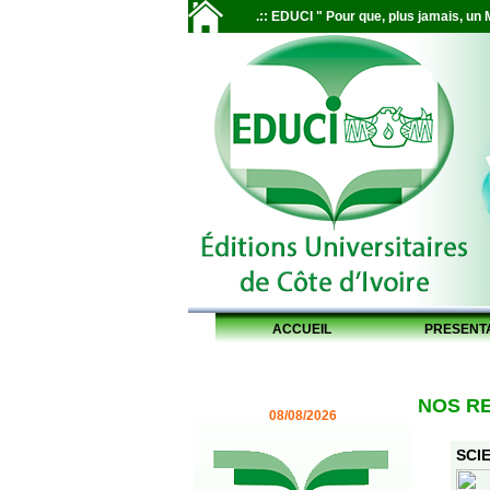
.:: EDUCI " Pour que, plus jamais, un M
ACCUEIL
PRESENT
NOS R
08/08/2026
SCIE