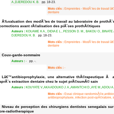
A.,DJEREDOU K. B.
pp. 18-23.
Mots clés :
Empreintes - ModÃ¨les de travail â€
dentaire
Ã‰valuation des modÃ¨les de travail au laboratoire de prothÃ¨s
corrections avant rÃ©alisation des piÃ¨ces prothÃ©tiques
Auteurs :
KOUAME K A., DIDIA E L., PESSON D. M., BAKOU O., BINATE A
DJEREDOU K. B.
pp. 18-23.
Mots clés :
Empreintes - ModÃ¨les de travail â€
dentaire
Couv-garde-sommaire
Auteurs :
-
pp. -.
Mots clés :
-
Lâ€™antibioprophylaxie, une alternative thÃ©rapeutique Ã a
aprÃ¨s extraction dentaire chez le sujet prÃ©sumÃ© sain
Auteurs :
KOUYATE V.,AKA ADOUKO J. A.,AMANTCHI D.,AYE M.,ADOU A.,
Mots clés :
Essai clinique randomisÃ©e,antibio
antibioprophylaxie, infection post-opÃ©ratoire,
Niveau de perception des chirurgiens dentistes senegalais sur
pre-radiotherapique