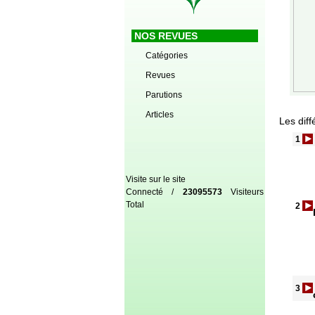
NOS REVUES
Catégories
Revues
Parutions
Articles
Les diff
1
Visite sur le site
Connecté /
23095573
Visiteurs
Total
2
3