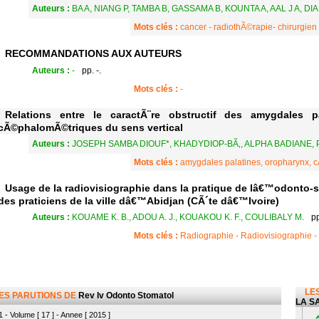
Auteurs :
BA A, NIANG P, TAMBA B, GASSAMA B, KOUNTA A, AAL J A, DIA 
Mots clés :
cancer - radiothÃ©rapie- chirurgien 
RECOMMANDATIONS AUX AUTEURS
Auteurs :
-
pp. -.
Mots clés :
-
Relations entre le caractÃ¨re obstructif des amygdales p
cÃ©phalomÃ©triques du sens vertical
Auteurs :
JOSEPH SAMBA DIOUF*, KHADYDIOP-BÃ‚, ALPHA BADIANE,
Mots clés :
amygdales palatines, oropharynx, c
Usage de la radiovisiographie dans la pratique de lâ€™odonto-
des praticiens de la ville dâ€™Abidjan (CÃ´te dâ€™Ivoire)
Auteurs :
KOUAME K. B., ADOU A. J., KOUAKOU K. F., COULIBALY M.
pp
Mots clés :
Radiographie - Radiovisiographie - 
LES
LES PARUTIONS DE
Rev Iv Odonto Stomatol
LA SA
 - Volume [ 17 ] - Annee [ 2015 ]