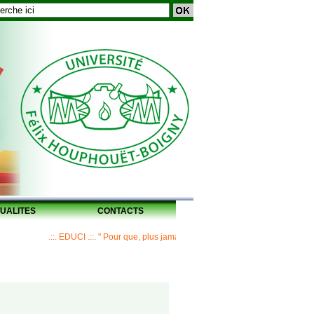
UALITES
CONTACTS
.::. EDUCI .::. " Pour que, plus jamais, un Maître ne laisse ses disciples sa