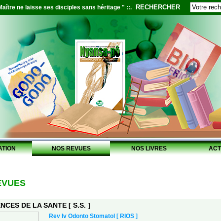
RECHERCHER
aître ne laisse ses disciples sans héritage " ::.
ATION
NOS REVUES
NOS LIVRES
ACT
EVUES
NCES DE LA SANTE [ S.S. ]
Rev Iv Odonto Stomatol [ RIOS ]