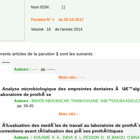
Num ISSN :
[ ]
Parution N° 1
du 30-10-2017
Volume : 16
de l'année 2014
érents articles de la parution
1
sont les suivants :
-----
Auteurs :
-----
pp. ------.
Mots clés :
-----
Analyse microbiologique des empreintes dentaires Ã lâ€™algi
laboratoire de prothÃ¨se
Auteurs :
BINATE ABOUBACAR, THIAM ASSANE, Nâ€™DOUBA ADELE2
pp. 39-45.
Mots clés :
-
Ã‰valuation des modÃ¨les de travail au laboratoire de prothÃ¨s
corrections avant rÃ©alisation des piÃ¨ces prothÃ©tiques
Auteurs :
KOUAME K A., DIDIA E L.,PESSON D. M.,BAKOU O.BINA