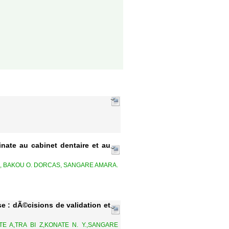
nate au cabinet dentaire et au
, BAKOU O. DORCAS, SANGARE AMARA.
e : dÃ©cisions de validation et
TE A,TRA BI Z,KONATE N. Y.,SANGARE