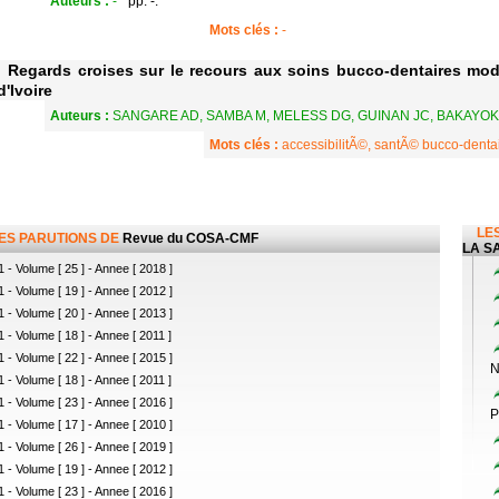
Auteurs :
-
pp. -.
Mots clés :
-
Regards croises sur le recours aux soins bucco-dentaires mode
d'Ivoire
Auteurs :
SANGARE AD, SAMBA M, MELESS DG, GUINAN JC, BAKAYOK
Mots clés :
accessibilitÃ©, santÃ© bucco-dentai
LES
LES PARUTIONS DE
Revue du COSA-CMF
LA SA
 - Volume [ 25 ] - Annee [ 2018 ]
 - Volume [ 19 ] - Annee [ 2012 ]
 - Volume [ 20 ] - Annee [ 2013 ]
 - Volume [ 18 ] - Annee [ 2011 ]
 - Volume [ 22 ] - Annee [ 2015 ]
N
 - Volume [ 18 ] - Annee [ 2011 ]
 - Volume [ 23 ] - Annee [ 2016 ]
P
 - Volume [ 17 ] - Annee [ 2010 ]
 - Volume [ 26 ] - Annee [ 2019 ]
 - Volume [ 19 ] - Annee [ 2012 ]
 - Volume [ 23 ] - Annee [ 2016 ]