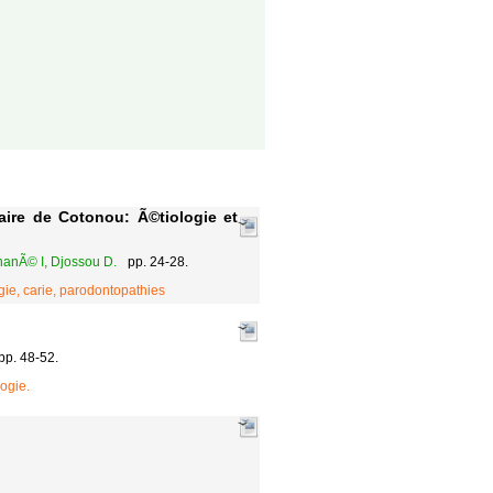
taire de Cotonou: Ã©tiologie et
hanÃ© I, Djossou D.
pp. 24-28.
ie, carie, parodontopathies
pp. 48-52.
ogie.