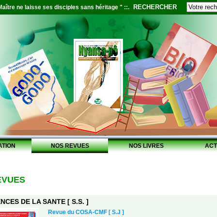
RECHERCHER
aître ne laisse ses disciples sans héritage " ::.
ATION
NOS REVUES
NOS LIVRES
ACT
EVUES
NCES DE LA SANTE [ S.S. ]
Revue du COSA-CMF [ S.J ]