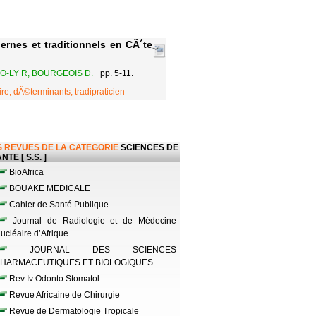
rnes et traditionnels en CÃ´te
O-LY R, BOURGEOIS D.
pp. 5-11.
re, dÃ©terminants, tradipraticien
 REVUES DE LA CATEGORIE
SCIENCES DE
NTE [ S.S. ]
BioAfrica
BOUAKE MEDICALE
Cahier de Santé Publique
Journal de Radiologie et de Médecine
ucléaire d’Afrique
JOURNAL DES SCIENCES
HARMACEUTIQUES ET BIOLOGIQUES
Rev Iv Odonto Stomatol
Revue Africaine de Chirurgie
Revue de Dermatologie Tropicale