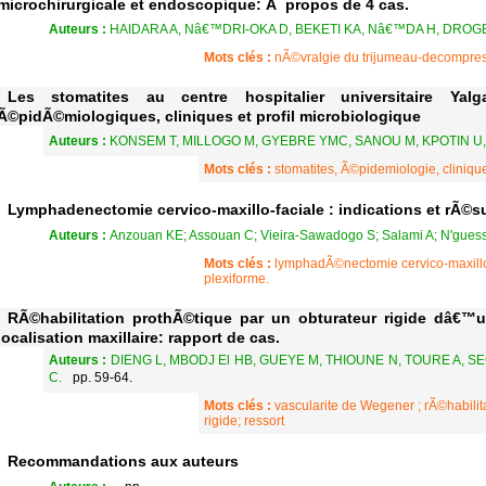
microchirurgicale et endoscopique: Ã propos de 4 cas.
Auteurs :
HAIDARA A, Nâ€™DRI-OKA D, BEKETI KA, Nâ€™DA H, DROGB
Mots clés :
nÃ©vralgie du trijumeau-decompres
Les stomatites au centre hospitalier universitaire Ya
Ã©pidÃ©miologiques, cliniques et profil microbiologique
Auteurs :
KONSEM T, MILLOGO M, GYEBRE YMC, SANOU M, KPOTIN 
Mots clés :
stomatites, Ã©pidemiologie, cliniqu
Lymphadenectomie cervico-maxillo-faciale : indications et rÃ©su
Auteurs :
Anzouan KE; Assouan C; Vieira-Sawadogo S; Salami A; N'gue
Mots clés :
lymphadÃ©nectomie cervico-maxillo-
plexiforme.
RÃ©habilitation prothÃ©tique par un obturateur rigide dâ€
localisation maxillaire: rapport de cas.
Auteurs :
DIENG L, MBODJ El HB, GUEYE M, THIOUNE N, TOURE A, S
C.
pp. 59-64.
Mots clés :
vascularite de Wegener ; rÃ©habilit
rigide; ressort
Recommandations aux auteurs