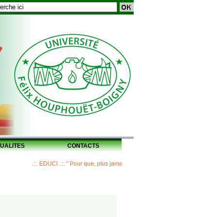
UALITES
CONTACTS
.::. EDUCI .::. " Pour que, plus jamais, un Maître ne laisse ses disciples san