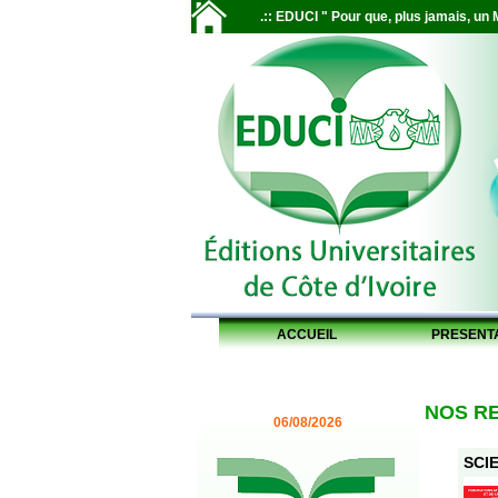
.:: EDUCI " Pour que, plus jamais, un M
ACCUEIL
PRESENT
NOS R
06/08/2026
SCIE