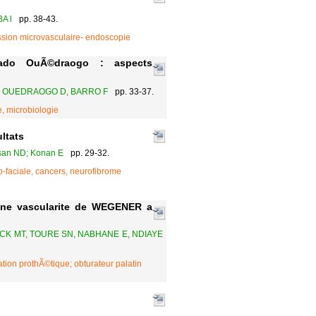
A l
pp. 38-43.
sion microvasculaire- endoscopie
lgado OuÃ©draogo : aspects
U, OUEDRAOGO D, BARRO F
pp. 33-37.
e, microbiologie
ltats
ssan ND; Konan E
pp. 29-32.
faciale, cancers, neurofibrome
™une vascularite de WEGENER a
ECK MT, TOURE SN, NABHANE E, NDIAYE
ation prothÃ©tique; obturateur palatin