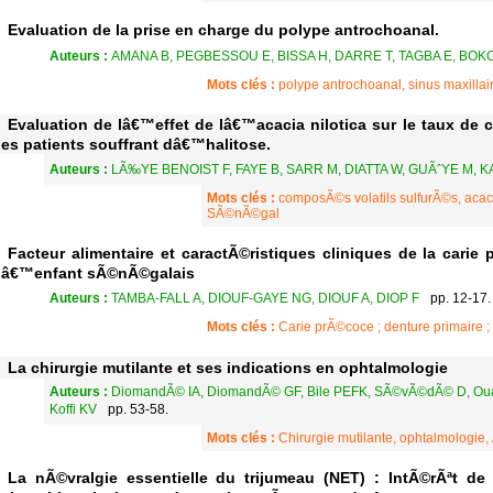
Evaluation de la prise en charge du polype antrochoanal.
Auteurs :
AMANA B, PEGBESSOU E, BISSA H, DARRE T, TAGBA E, BOKO
Mots clés :
polype antrochoanal, sinus maxillai
Evaluation de lâ€™effet de lâ€™acacia nilotica sur le taux de 
les patients souffrant dâ€™halitose.
Auteurs :
LÃ‰YE BENOIST F, FAYE B, SARR M, DIATTA W, GUÃˆYE M, K
Mots clés :
composÃ©s volatils sulfurÃ©s, acacia
SÃ©nÃ©gal
Facteur alimentaire et caractÃ©ristiques cliniques de la cari
lâ€™enfant sÃ©nÃ©galais
Auteurs :
TAMBA-FALL A, DIOUF-GAYE NG, DIOUF A, DIOP F
pp. 12-17.
Mots clés :
Carie prÃ©coce ; denture primaire ;
La chirurgie mutilante et ses indications en ophtalmologie
Auteurs :
DiomandÃ© IA, DiomandÃ© GF, Bile PEFK, SÃ©vÃ©dÃ© D, Ouatt
Koffi KV
pp. 53-58.
Mots clés :
Chirurgie mutilante, ophtalmologie
La nÃ©vralgie essentielle du trijumeau (NET) : IntÃ©rÃªt de