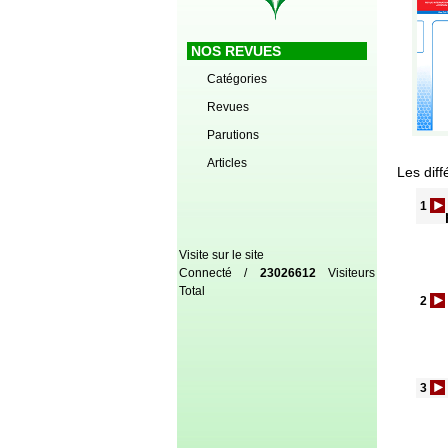
NOS REVUES
Catégories
Revues
Parutions
Articles
Les diff
1
Visite sur le site
Connecté /
23026612
Visiteurs
Total
2
3