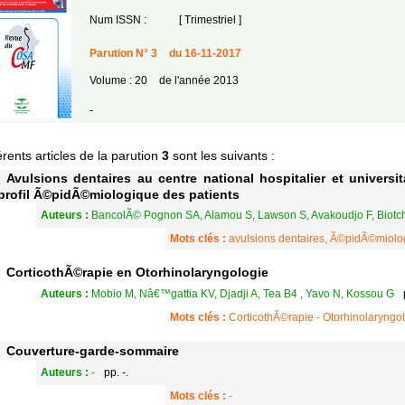
Num ISSN :
[ Trimestriel ]
Parution N° 3
du 16-11-2017
Volume : 20
de l'année 2013
-
érents articles de la parution
3
sont les suivants :
Avulsions dentaires au centre national hospitalier et universi
profil Ã©pidÃ©miologique des patients
Auteurs :
BancolÃ© Pognon SA, Alamou S, Lawson S, Avakoudjo F, Biotc
Mots clés :
avulsions dentaires, Ã©pidÃ©miolog
CorticothÃ©rapie en Otorhinolaryngologie
Auteurs :
Mobio M, Nâ€™gattia KV, Djadji A, Tea B4 , Yavo N, Kossou G
Mots clés :
CorticothÃ©rapie - Otorhinolaryngol
Couverture-garde-sommaire
Auteurs :
-
pp. -.
Mots clés :
-