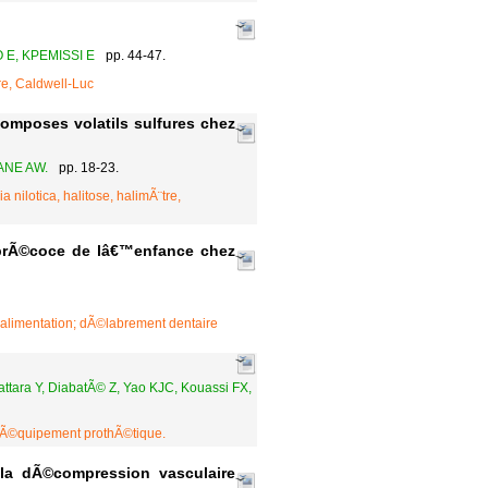
 E, KPEMISSI E
pp. 44-47.
re, Caldwell-Luc
composes volatils sulfures chez
ANE AW.
pp. 18-23.
 nilotica, halitose, halimÃ¨tre,
e prÃ©coce de lâ€™enfance chez
 alimentation; dÃ©labrement dentaire
ara Y, DiabatÃ© Z, Yao KJC, Kouassi FX,
, Ã©quipement prothÃ©tique.
 la dÃ©compression vasculaire