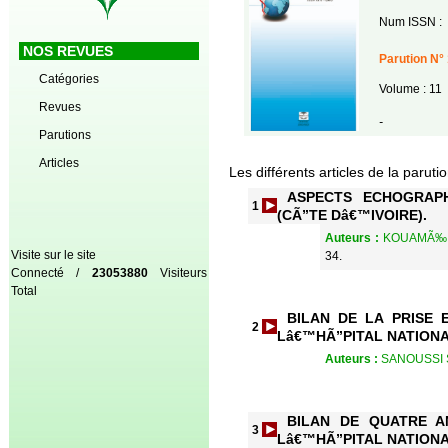
Num ISSN :
NOS REVUES
Parution N° 
Catégories
Volume : 11
Revues
-
Parutions
Articles
Les différents articles de la paruti
ASPECTS ECHOGRAP
1
(CÃ”TE Dâ€™IVOIRE).
Auteurs :
KOUAMÃ‰ N
Visite sur le site
34.
Connecté /
23053880
Visiteurs
Total
BILAN DE LA PRISE
2
Lâ€™HÃ”PITAL NATIONA
Auteurs :
SANOUSSI 
BILAN DE QUATRE 
3
Lâ€™HÃ”PITAL NATIONA