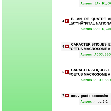
Auteurs :
SANI R1, 
BILAN DE QUATRE 
4
Lâ€™HÃ”PITAL NATIONA
Auteurs :
SANI R, G
CARACTERISTIQUES 
5
FOETUS MACROSOME A 
Auteurs :
ADJOUSSOU 
CARACTERISTIQUES 
6
FOETUS MACROSOME A 
Auteurs :
ADJOUSSOU 
couv-garde-sommaire
7
Auteurs :
-
pp. 1-6.