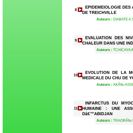
EPIDEMEIOLOGIE DES
8
DE TREICHVILLE
Auteurs :
DIABATE A.
EVALUATION DES NI
9
CHALEUR DANS UNE IND
Auteurs :
TCHICAYA A
EVOLUTION DE LA M
10
MEDICALE DU CHU DE Y
Auteurs :
AKÃ‰-ASSI 
INFARCTUS DU MYOC
HUMAINE : UNE ASS
11
Dâ€™ABIDJAN
Auteurs :
TRAORÃ‰ F