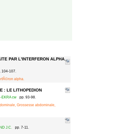
ITE PAR L'INTERFERON ALPHA
. 104-107.
erfÃ©ron alpha.
 : LE LITHOPEDION
5-EKRA cw
pp. 93-98.
bdominale, Grossesse abdominale,
ND J.C.
pp. 7-11.