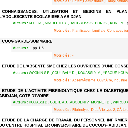
Mots clés :
Enfant,Gastrostomie, Complications
CONNAISSANCES, UTILISATION ET BESOINS EN PLANI
L'ADOLESCENTE SCOLARISEE A ABIDJAN
Auteurs :
KOFFI A. , ABAULETH R. , BALIGROSS S., BONI S. , KONE N.
Mots clés :
Planification familiale, Contracepti
COUV-GARDE-SOMMAIRE
Auteurs :
-
pp. 1-6.
Mots clés :
-
ETUDE DE L'ABSENTEISME CHEZ LES OUVRIERES D'UNE CONSE
Auteurs :
WOGNIN S.B. ,COULIBALY D.I, KOUASSI Y. M., YEBOUE-KOUAM
Mots clés :
AbsentÃ©isme, OuvriÃ¨re, Industrie 
ETUDE DE L'ACTIVITE FIBRINOLYTIQUE CHEZ LE DIABETIQUE
ABIDJAN, COTE D'IVOIRE
Auteurs :
KOUASSI D., GBETE A.J. , ADOUENI V., MONNET D. , WKROU 
Mots clés :
Fibrinolyse, DiabÃ¨te type 2, CÃ´te d
ETUDE DE LA CHARGE DE TRAVAIL DU PERSONNEL INFIRMIE
DU CENTRE HOSPITALIER UNIVERSITAIRE DE COCODY- ABIDJAN.