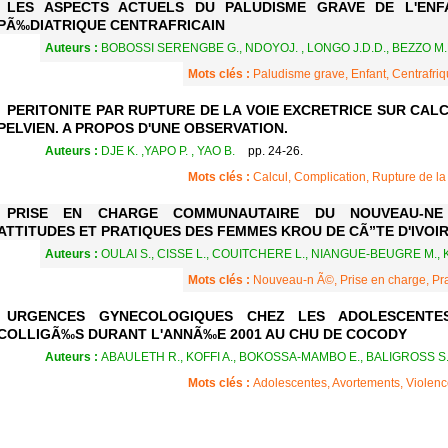
LES ASPECTS ACTUELS DU PALUDISME GRAVE DE L'ENFA
PÃ‰DIATRIQUE CENTRAFRICAIN
Auteurs :
BOBOSSI SERENGBE G., NDOYOJ. , LONGO J.D.D., BEZZO M.E
Mots clés :
Paludisme grave, Enfant, Centrafri
PERITONITE PAR RUPTURE DE LA VOIE EXCRETRICE SUR CAL
PELVIEN. A PROPOS D'UNE OBSERVATION.
Auteurs :
DJE K. ,YAPO P. , YAO B.
pp. 24-26.
Mots clés :
Calcul, Complication, Rupture de la 
PRISE EN CHARGE COMMUNAUTAIRE DU NOUVEAU-NE 
ATTITUDES ET PRATIQUES DES FEMMES KROU DE CÃ”TE D'IVOI
Auteurs :
OULAI S., CISSE L., COUITCHERE L., NIANGUE-BEUGRE M., 
Mots clés :
Nouveau-n Ã©, Prise en charge, Pra
URGENCES GYNECOLOGIQUES CHEZ LES ADOLESCENTE
COLLIGÃ‰S DURANT L'ANNÃ‰E 2001 AU CHU DE COCODY
Auteurs :
ABAULETH R., KOFFI A., BOKOSSA-MAMBO E., BALIGROSS S.
Mots clés :
Adolescentes, Avortements, Violenc