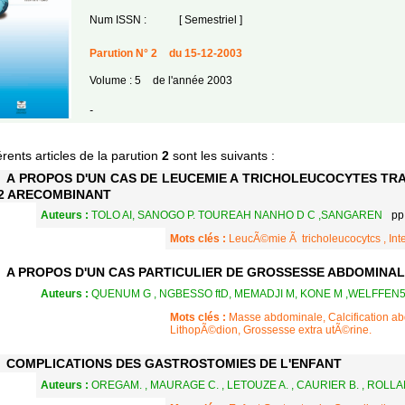
Num ISSN :
[ Semestriel ]
Parution N° 2
du 15-12-2003
Volume : 5
de l'année 2003
-
érents articles de la parution
2
sont les suivants :
A PROPOS D'UN CAS DE LEUCEMIE A TRICHOLEUCOCYTES TRA
2 ARECOMBINANT
Auteurs :
TOLO AI, SANOGO P. TOUREAH NANHO D C ,SANGAREN
pp
Mots clés :
LeucÃ©mie Ã tricholeucocytcs , Int
A PROPOS D'UN CAS PARTICULIER DE GROSSESSE ABDOMINALE
Auteurs :
QUENUM G , NGBESSO ftD, MEMADJI M, KONE M ,WELFFEN
Mots clés :
Masse abdominale, Calcification a
LithopÃ©dion, Grossesse extra utÃ©rine.
COMPLICATIONS DES GASTROSTOMIES DE L'ENFANT
Auteurs :
OREGAM. , MAURAGE C. , LETOUZE A. , CAURIER B. , ROLLA