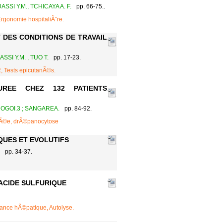
SI Y.M., TCHICAYA A. F.
pp. 66-75..
Ergonomie hospitaliÃ¨re.
 DES CONDITIONS DE TRAVAIL
I Y.M. , TUO T.
pp. 17-23.
R, Tests epicutanÃ©s.
UREE CHEZ 132 PATIENTS
NOGOI.3 ; SANGAREA.
pp. 84-92.
urÃ©e, drÃ©panocytose
QUES ET EVOLUTIFS
pp. 34-37.
ACIDE SULFURIQUE
isance hÃ©patique, Autolyse.