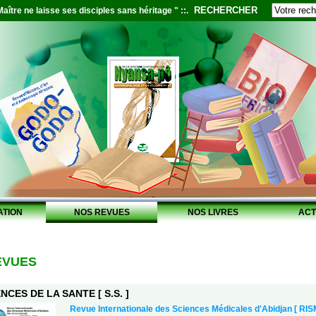
RECHERCHER
aître ne laisse ses disciples sans héritage " ::.
ATION
NOS REVUES
NOS LIVRES
ACT
EVUES
NCES DE LA SANTE [ S.S. ]
Revue Internationale des Sciences Médicales d'Abidjan [ RIS