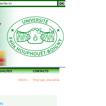
UALITES
CONTACTS
.::. EDUCI .::. " Pour que, plus jamais, un Maître ne laisse ses disciples sans 
M ]