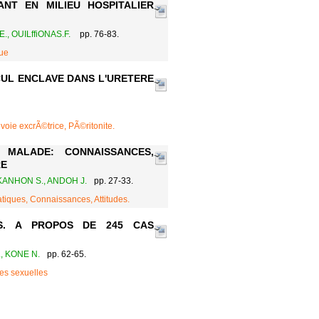
NT EN MILIEU HOSPITALIER
., OUILffiONAS.F.
pp. 76-83.
que
CUL ENCLAVE DANS L'URETERE
voie excrÃ©trice, PÃ©ritonite.
MALADE: CONNAISSANCES,
RE
KANHON S., ANDOH J.
pp. 27-33.
tiques, Connaissances, Attitudes.
S. A PROPOS DE 245 CAS
, KONE N.
pp. 62-65.
es sexuelles