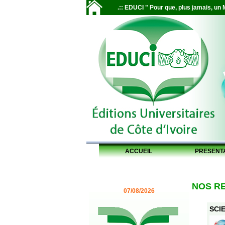
.:: EDUCI " Pour que, plus jamais, un M
ACCUEIL
PRESENT
NOS R
07/08/2026
SCIE