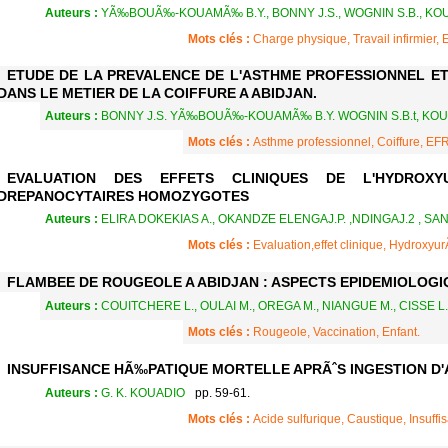
Auteurs :
YÃ‰BOUÃ‰-KOUAMÃ‰ B.Y., BONNY J.S., WOGNIN S.B., KOUAS
Mots clés :
Charge physique, Travail infirmier, 
ETUDE DE LA PREVALENCE DE L'ASTHME PROFESSIONNEL ET
DANS LE METIER DE LA COIFFURE A ABIDJAN.
Auteurs :
BONNY J.S. YÃ‰BOUÃ‰-KOUAMÃ‰ B.Y. WOGNIN S.B.t, KOUASS
Mots clés :
Asthme professionnel, Coiffure, EF
EVALUATION DES EFFETS CLINIQUES DE L'HYDROXY
DREPANOCYTAIRES HOMOZYGOTES
Auteurs :
ELIRA DOKEKIAS A., OKANDZE ELENGAJ.P. ,NDINGAJ.2 , SA
Mots clés :
Evaluation,effet clinique, Hydroxy
FLAMBEE DE ROUGEOLE A ABIDJAN : ASPECTS EPIDEMIOLOGI
Auteurs :
COUITCHERE L., OULAI M., OREGA M., NIANGUE M., CISSE L.
Mots clés :
Rougeole, Vaccination, Enfant.
INSUFFISANCE HÃ‰PATIQUE MORTELLE APRÃˆS INGESTION D'
Auteurs :
G. K. KOUADIO
pp. 59-61.
Mots clés :
Acide sulfurique, Caustique, Insuff