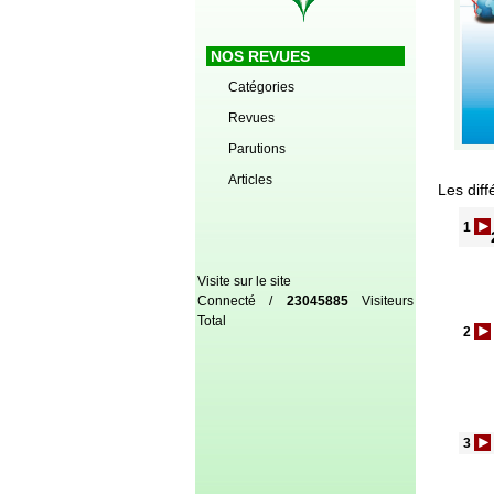
NOS REVUES
Catégories
Revues
Parutions
Articles
Les diff
1
Visite sur le site
Connecté /
23045885
Visiteurs
Total
2
3