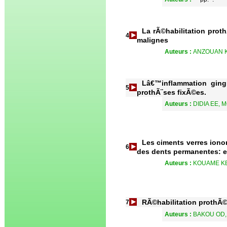
La rÃ©habilitation pro
4
malignes
Auteurs :
ANZOUAN KE
Lâ€™inflammation gingi
5
prothÃ¨ses fixÃ©es.
Auteurs :
DIDIA EE, 
Les ciments verres iono
6
des dents permanentes: en
Auteurs :
KOUAME KB
RÃ©habilitation prothÃ©t
7
Auteurs :
BAKOU OD, 