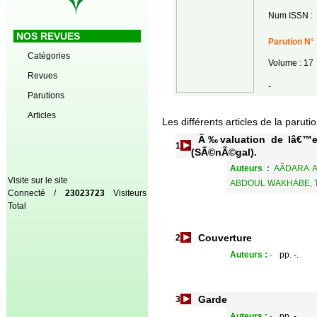
Num ISSN :
NOS REVUES
Parution N° 
Catégories
Volume : 17
Revues
-
Parutions
Articles
Les différents articles de la paruti
Ã‰valuation de lâ€™e
1
(SÃ©nÃ©gal).
Auteurs :
AÃDARA
Visite sur le site
ABDOUL WAKHABE, 
Connecté /
23023723
Visiteurs
Total
Couverture
2
Auteurs :
-
pp. -.
Garde
3
Auteurs :
-
pp. -.