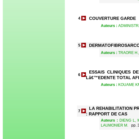
COUVERTURE GARDE
4
Auteurs :
ADMINISTR
DERMATOFIBROSARCO
5
Auteurs :
TRAORE H.,
ESSAIS CLINIQUES D
6
Lâ€™EDENTE TOTAL AF
Auteurs :
KOUAME KM,
LA REHABILITATION 
7
: RAPPORT DE CAS
Auteurs :
DIENG L, 
LAUMONIER M.
pp. 