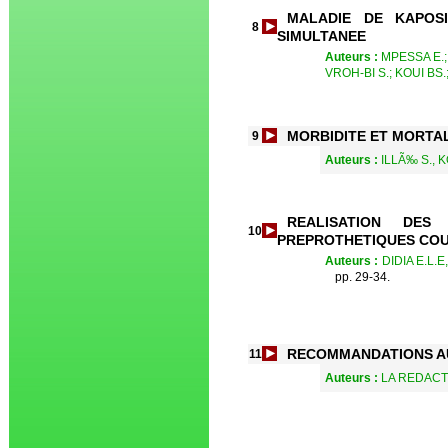
MALADIE DE KAPOS
8
SIMULTANEE
Auteurs :
MPESSA E.;
VROH-BI S.; KOUI BS
MORBIDITE ET MORTA
9
Auteurs :
ILLÃ‰ S., 
REALISATION DES
10
PREPROTHETIQUES COU
Auteurs :
DIDIA E.L.
pp. 29-34.
RECOMMANDATIONS A
11
Auteurs :
LA REDACT