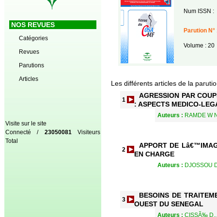
Num ISSN :
NOS REVUES
Parution N° 
Catégories
Volume : 20
Revues
Parutions
Articles
Les différents articles de la paruti
AGRESSION PAR COUP
1
: ASPECTS MEDICO-LEG
Auteurs :
RAMDE W N
Visite sur le site
Connecté /
23050081
Visiteurs
Total
APPORT DE Lâ€™IMAG
2
EN CHARGE
Auteurs :
DJOSSOU D.
BESOINS DE TRAITEM
3
OUEST DU SENEGAL
Auteurs :
CISSÃ‰ D.,