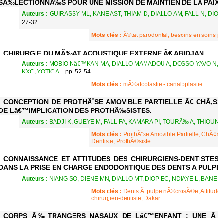
SÃ‰LECTIONNÃ‰S POUR UNE MISSION DE MAINTIEN DE LA PAIX
Auteurs :
GUIRASSY ML, KANE AST, THIAM D, DIALLO AM, FALL N, DI
27-32.
Mots clés :
Ã©tat parodontal, besoins en soins 
CHIRURGIE DU MÃ‰AT ACOUSTIQUE EXTERNE Ã€ ABIDJAN
Auteurs :
MOBIO Nâ€™KAN MA, DIALLO MAMADOU A, DOSSO-YAVO N, T
KXC, YOTIO A
pp. 52-54.
Mots clés :
mÃ©atoplastie - canaloplastie.
CONCEPTION DE PROTHÃˆSE AMOVIBLE PARTIELLE Ã€ CHÃ‚S
DE Lâ€™IMPLICATION DES PROTHÃ‰SISTES.
Auteurs :
BADJI K, GUEYE M, FALL FA, KAMARA PI, TOURÃ‰ A, THIOU
Mots clés :
ProthÃ¨se Amovible Partielle, ChÃ¢s
Dentiste, ProthÃ©siste.
CONNAISSANCE ET ATTITUDES DES CHIRURGIENS-DENTIST
DANS LA PRISE EN CHARGE ENDODONTIQUE DES DENTS A PUL
Auteurs :
NIANG SO, DIENE MN, DIALLO MT, DIOP EC, NDIAYE L, BANE
Mots clés :
Dents Ã pulpe nÃ©crosÃ©e, Attitud
chirurgien-dentiste, Dakar
CORPS Ã‰TRANGERS NASAUX DE Lâ€™ENFANT : UNE Ã