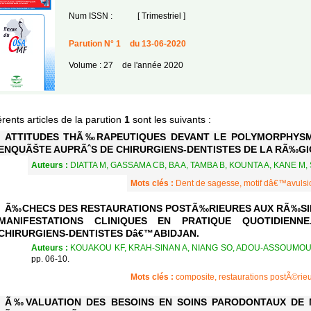
Num ISSN :
[ Trimestriel ]
Parution N° 1
du 13-06-2020
Volume : 27
de l'année 2020
érents articles de la parution
1
sont les suivants :
ATTITUDES THÃ‰RAPEUTIQUES DEVANT LE POLYMORPHYSME
ENQUÃŠTE AUPRÃˆS DE CHIRURGIENS-DENTISTES DE LA RÃ‰GI
Auteurs :
DIATTA M, GASSAMA CB, BA A, TAMBA B, KOUNTA A, KANE M, 
Mots clés :
Dent de sagesse, motif dâ€™avulsio
Ã‰CHECS DES RESTAURATIONS POSTÃ‰RIEURES AUX RÃ‰SIN
MANIFESTATIONS CLINIQUES EN PRATIQUE QUOTIDIENN
CHIRURGIENS-DENTISTES Dâ€™ABIDJAN.
Auteurs :
KOUAKOU KF, KRAH-SINAN A, NIANG SO, ADOU-ASSOUMOU 
pp. 06-10.
Mots clés :
composite, restaurations postÃ©rie
Ã‰VALUATION DES BESOINS EN SOINS PARODONTAUX DE