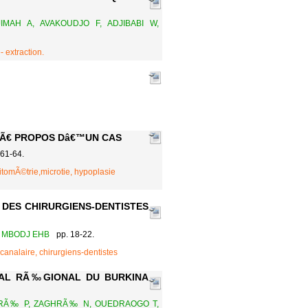
MAH A, AVAKOUDJO F, ADJIBABI W,
 extraction.
 Ã€ PROPOS Dâ€™UN CAS
 61-64.
omÃ©trie,microtie, hypoplasie
DES CHIRURGIENS-DENTISTES
, MBODJ EHB
pp. 18-22.
canalaire, chirurgiens-dentistes
TAL RÃ‰GIONAL DU BURKINA
PARÃ‰ P, ZAGHRÃ‰ N, OUEDRAOGO T,