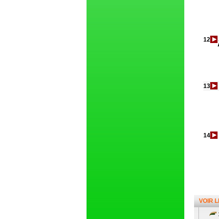
12
13
14
VOIR 
1