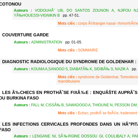
COTONOU
Auteurs :
VODOUHÃˆ UB, DO SANTOS ZOUNON A, NJIFOU NJI
YÃ‰HOUESSI-VIGNIKIN B
pp. 47-51.
Mots clés :
corps Ã©tranger nasal- rhinorrhÃ©e-
COUVERTURE GARDE
Auteurs :
ADMINISTRATION
pp. 01-05.
Mots clés :
SOMMAIRE
DIAGNOSTIC RADIOLOGIQUE DU SYNDROME DE GOLDENHAR :
Auteurs :
KOUMA A,SANOGO S, DIABATÃ‰ K, SIDIBÃ‰ S, NAZIK A
pp.
Mots clés :
syndrome de Goldenhar, Tomodensit
mandibulaire
LES Ã‰CHECS EN PROTHÃˆSE FIXÃ‰E : ENQUÃŠTE AUPRÃˆS 
DU BURKINA FASO
Auteurs :
FALL M, CISSÃ‰ B, SAWADOGO A, THIOUNE N, PESSON DM
Mots clés :
Echec, prothÃ¨se fixÃ©e, traitement 
LES INFECTIONS CERVICALES PROFONDES DANS UN HÃ”PI
FASO
Auteurs :
LENGANE NI, SÃ‰RGINE DOSSOU GI, COULIBALY A, 