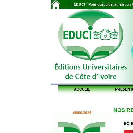
.:: EDUCI " Pour que, plus jamais, un M
ACCUEIL
PRESENT
NOS R
06/08/2026
SCIE