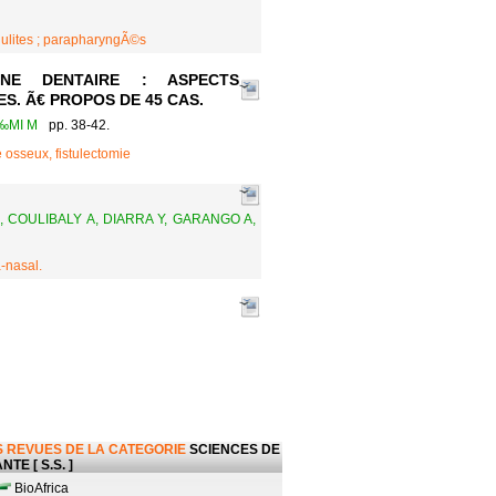
llulites ; parapharyngÃ©s
E DENTAIRE : ASPECTS
. Ã€ PROPOS DE 45 CAS.
‰MI M
pp. 38-42.
 osseux, fistulectomie
COULIBALY A, DIARRA Y, GARANGO A,
-nasal.
 REVUES DE LA CATEGORIE
SCIENCES DE
NTE [ S.S. ]
BioAfrica