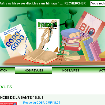
RECHERCHER
aître ne laisse ses disciples sans héritage " ::.
ATION
NOS REVUES
NOS LIVRES
ACT
EVUES
NCES DE LA SANTE [ S.S. ]
Revue du COSA-CMF [ S.J ]