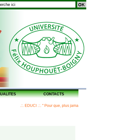
UALITES
CONTACTS
.::. EDUCI .::. " Pour que, plus jamais, un Maître ne laisse ses disciples sans 