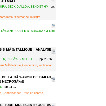
 AU MALI
OUF A, SECK-DIALLO A, BENOIST HM
pp.
parodontaux,personnel militaire
Ã‰A ZB, NASSER D , ADAGRA KM, DIBI
SIS MÃ‰TALLIQUE : ANALYSE
NE N, CISSÃ‰ B, MBODJ EB.
pp. 23-26.
sis MÃ©tallique, Conception, Implication,
ES DE LA RÃ‰GION DE DAKAR
PE NECROSÃ‰E
 K
pp. 11-17.
e, Connaissance, Prise en charge,
‰TUDE MULTICENTRIQUE Ã€