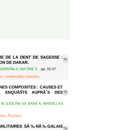
 DE LA DENT DE SAGESSE :
ON DE DAKAR.
SARRÃ‰ A, DIA TINE S.
pp. 33-37.
n, complication avulsion.
ES COMPOSITES : CAUSES ET
E. ENQUÃŠTE AUPRÃˆS DES
M, DJOLÃ‰ SX, BANE K, MANSILLA E.
ures, Ã©checs
 MILITAIRES SÃ‰NÃ‰GALAIS