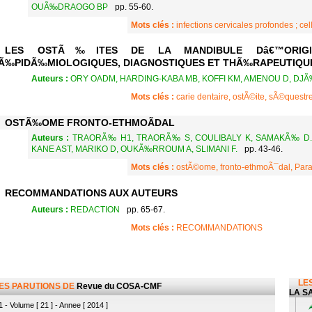
OUÃ‰DRAOGO BP
pp. 55-60.
Mots clés :
infections cervicales profondes ; ce
LES OSTÃ‰ITES DE LA MANDIBULE Dâ€™ORIGIN
Ã‰PIDÃ‰MIOLOGIQUES, DIAGNOSTIQUES ET THÃ‰RAPEUTIQUES
Auteurs :
ORY OADM, HARDING-KABA MB, KOFFI KM, AMENOU D, DJÃ
Mots clés :
carie dentaire, ostÃ©ite, sÃ©questre
OSTÃ‰OME FRONTO-ETHMOÃDAL
Auteurs :
TRAORÃ‰ H1, TRAORÃ‰ S, COULIBALY K, SAMAKÃ‰ D., 
KANE AST, MARIKO D, OUKÃ‰RROUM A, SLIMANI F.
pp. 43-46.
Mots clés :
ostÃ©ome, fronto-ethmoÃ¯dal, Para
RECOMMANDATIONS AUX AUTEURS
Auteurs :
REDACTION
pp. 65-67.
Mots clés :
RECOMMANDATIONS
LES
LES PARUTIONS DE
Revue du COSA-CMF
LA SA
 - Volume [ 21 ] - Annee [ 2014 ]