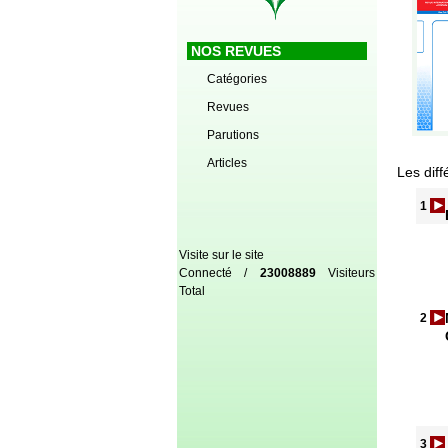
NOS REVUES
Catégories
Revues
Parutions
Articles
Les diff
1
Visite sur le site
Connecté /
23008889
Visiteurs
Total
2
3