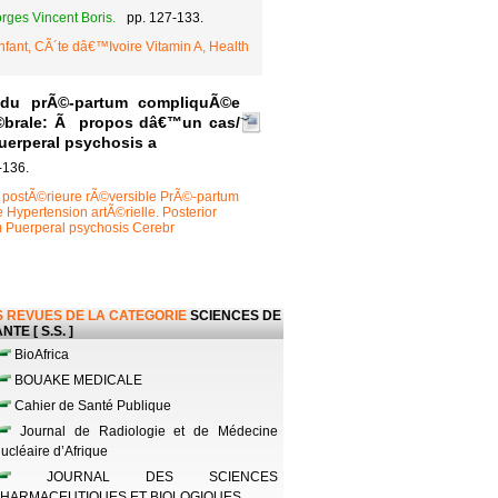
ges Vincent Boris.
pp. 127-133.
Enfant, CÃ´te dâ€™Ivoire Vitamin A, Health
 du prÃ©-partum compliquÃ©e
brale: Ã propos dâ€™un cas/
uerperal psychosis a
-136.
ostÃ©rieure rÃ©versible PrÃ©-partum
ypertension artÃ©rielle. Posterior
 Puerperal psychosis Cerebr
 REVUES DE LA CATEGORIE
SCIENCES DE
NTE [ S.S. ]
BioAfrica
BOUAKE MEDICALE
Cahier de Santé Publique
Journal de Radiologie et de Médecine
ucléaire d’Afrique
JOURNAL DES SCIENCES
HARMACEUTIQUES ET BIOLOGIQUES