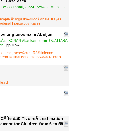
 : Case of th
GOBA Gaoussou, CISSE SÃ©kou Mamadou.
oscopie Å“sogastro-duodÃ©nale, Kayes.
odenal Fibroscopy Kayes.
scular glaucoma in Abidjan
oÃ«l, KONAN Abaukan Justin, OUATTARA
rin
pp. 87-93.
derme, IschÃ©mie -RÃ©tinienne,
erm Retinal Ischemia BÃ©vacizumab
les d
CÃ´te dâ€™IvoireÂ : estimation
lement for Children from 6 to 59