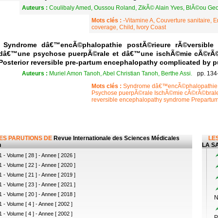
Auteurs :
Coulibaly Amed, Oussou Roland, ZikÃ© Alain Yves, BlÃ©ou Geor
Mots clés :
-Vitamine A, Couverture sanitaire, 
coverage, Child, Ivory Coast
Syndrome dâ€™encÃ©phalopathie postÃ©rieure rÃ©versible
dâ€™une psychose puerpÃ©rale et dâ€™une ischÃ©mie cÃ©rÃ©
Posterior reversible pre-partum encephalopathy complicated by p
Auteurs :
Muriel Amon Tanoh, Abel Christian Tanoh, Berthe Assi.
pp. 134
Mots clés :
Syndrome dâ€™encÃ©phalopathie p
Psychose puerpÃ©rale IschÃ©mie cÃ©rÃ©brale H
reversible encephalopathy syndrome Prepartum
LES PARUTIONS DE
Revue Internationale des Sciences Médicales
LES
n
LA SA
 - Volume [ 28 ] - Annee [ 2026 ]
 - Volume [ 22 ] - Annee [ 2020 ]
 - Volume [ 21 ] - Annee [ 2019 ]
 - Volume [ 23 ] - Annee [ 2021 ]
 - Volume [ 20 ] - Annee [ 2018 ]
N
 - Volume [ 4 ] - Annee [ 2002 ]
 - Volume [ 4 ] - Annee [ 2002 ]
P