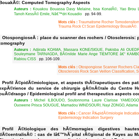
BouakÃ©: Computed Tomography Aspects
Auteurs :
Kouakou Bouassa Davy Melaine, Issa KonatÃ©, Yao Brou L
Tanoh KessÃ© Emile, Nâ€™dri Kouadio
pp. 94-99.
Mots clés :
Traumatisme Rocher Tomodensito
Trauma Rock Ct Scan Epidemiology BouakÃ©.
OtospongioseÂ : place du scanner des rochers / Otosclerosis: 
tomography
Auteurs :
Adjirata KOAMA, Massara KONE/SIGUE, Pakisba Ali OUE
Souleymane TARNAGDA, BÃ©nilde Marie Ange TIEMTORE â€“ KAMBO
Rabiou CISS
pp. 106-109.
Mots clés :
Otospongiose Scanner Rochers Classi
Otosclerosis Rock Scan Veillon Classification, S
Profil Ã©pidÃ©miologique, et aspects thÃ©rapeutiques des pa
expÃ©rience du service de chirurgie gÃ©nÃ©rale du Centre Hos
ouÃ©draogo / Epidemiological profil and therapeutics aspects co
Auteurs :
Michel ILBOUDO, Soutonnoma Laure Clarisse YAMEOGO
Ouowene Prisca SOUGUE, Mamadou WINDSOURI, Nayi ZONGO, Adam
Mots clés :
Cancer Ã‰pidÃ©miologie Indicatio
Epidemiology Indication Surgery
Profil Ã©tiologique des hÃ©morragies digestives haute
dÃ©centralisÃ© : cas de lâ€™hÃ´pital rÃ©gional de Kayes au Mali