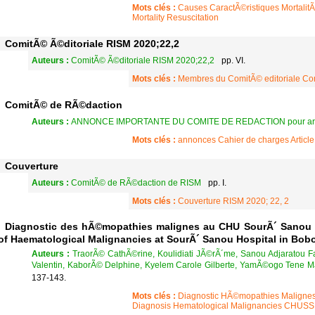
Mots clés :
Causes CaractÃ©ristiques Mortalit
Mortality Resuscitation
ComitÃ© Ã©ditoriale RISM 2020;22,2
Auteurs :
ComitÃ© Ã©ditoriale RISM 2020;22,2
pp. VI.
Mots clés :
Membres du ComitÃ© editoriale Com
ComitÃ© de RÃ©daction
Auteurs :
ANNONCE IMPORTANTE DU COMITE DE REDACTION pour articl
Mots clés :
annonces Cahier de charges Article 
Couverture
Auteurs :
ComitÃ© de RÃ©daction de RISM
pp. I.
Mots clés :
Couverture RISM 2020; 22, 2
Diagnostic des hÃ©mopathies malignes au CHU SourÃ´ Sanou 
of Haematological Malignancies at SourÃ´ Sanou Hospital in Bob
Auteurs :
TraorÃ© CathÃ©rine, Koulidiati JÃ©rÃ´me, Sanou Adjaratou
Valentin, KaborÃ© Delphine, Kyelem Carole Gilberte, YamÃ©ogo Tene
137-143.
Mots clés :
Diagnostic HÃ©mopathies Maligne
Diagnosis Hematological Malignancies CHUSS