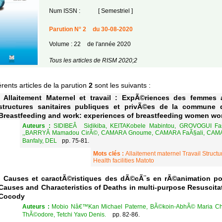
Num ISSN :
[ Semestriel ]
Parution N° 2
du 30-08-2020
Volume : 22
de l'année 2020
Tous les articles de RISM 2020;2
érents articles de la parution
2
sont les suivants :
Allaitement Maternel et travail : ExpÃ©riences des femmes al
structures sanitaires publiques et privÃ©es de la commune 
Breastfeeding and work: experiences of breastfeeding women wor
Auteurs :
SIDIBEÂ Sidikiba, KEITAKobele Mabintou, GROVOGUI F
,,BARRYÂ Mamadou CirÃ©, CAMARA Gnoume, CAMARA FaÃ§ali, CAM
Banfaly, DEL
pp. 75-81.
Mots clés :
Allaitement maternel Travail Struct
Health facilities Matoto
Causes et caractÃ©ristiques des dÃ©cÃ¨s en rÃ©animation p
Causes and Characteristics of Deaths in multi-purpose Resuscitat
Cocody
Auteurs :
Mobio Nâ€™Kan Michael Paterne, BÃ©koin-AbhÃ© Maria Chak
ThÃ©odore, Tetchi Yavo Denis.
pp. 82-86.