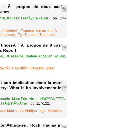
cc)Â : Ã propos de deux cas/
Cases
in, Kouassi FranÃ§ois-Xavier.
pp. 144-
ophtalmieÂ ; -Traumatisme oculaireÂ ; -
ophthalmos, -Eye Trauma, -Treatment.
tificesÂ : Ã propos de 8 cas/
es Report
l, OUATTARA Ouetere Abdallah Sylvain,
 GravitÃ© CÃ©citÃ© Fireworks Ocular
 son implication dans la mort
ry: What is its Involvement in
dio Marc-Eric Victor, Nâ€™GUETTIA-
ETTÃ‰ HÃ©lÃ¨ne.
pp. 117-122.
ue Mort subite Abidjan Legal Medicine
omÃ©triques / Rock Trauma in