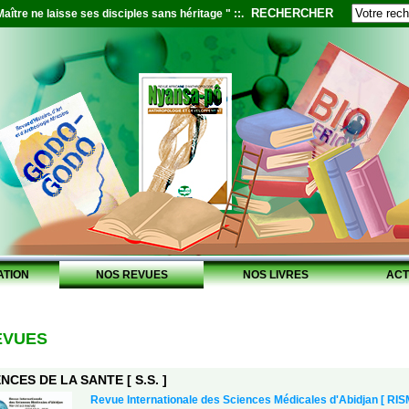
RECHERCHER
aître ne laisse ses disciples sans héritage " ::.
ATION
NOS REVUES
NOS LIVRES
ACT
EVUES
NCES DE LA SANTE [ S.S. ]
Revue Internationale des Sciences Médicales d'Abidjan [ RIS