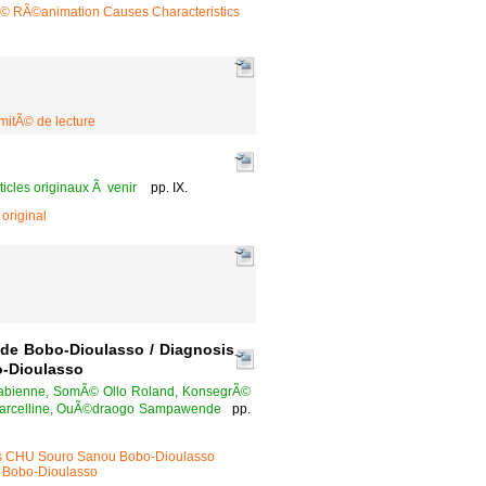
Ã© RÃ©animation Causes Characteristics
itÃ© de lecture
es originaux Ã venir
pp. IX.
original
de Bobo-Dioulasso / Diagnosis
o-Dioulasso
 Fabienne, SomÃ© Ollo Roland, KonsegrÃ©
 Marcelline, OuÃ©draogo Sampawende
pp.
s CHU Souro Sanou Bobo-Dioulasso
 Bobo-Dioulasso