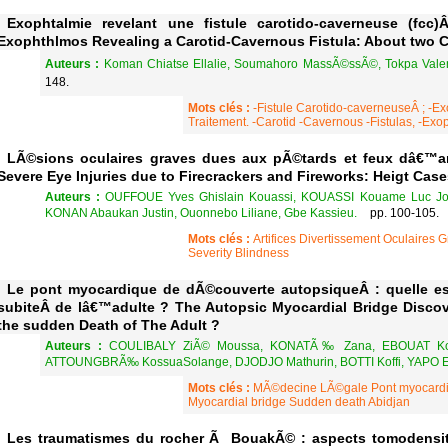
Exophtalmie revelant une fistule carotido-caverneuse (f
Exophthlmos Revealing a Carotid-Cavernous Fistula: About two 
Auteurs :
Koman Chiatse Ellalie, Soumahoro MassÃ©ssÃ©, Tokpa Valent
148.
Mots clés :
-Fistule Carotido-caverneuseÂ ; -Ex
Traitement. -Carotid -Cavernous -Fistulas, -Ex
LÃ©sions oculaires graves dues aux pÃ©tards et feux dâ€™ar
Severe Eye Injuries due to Firecrackers and Fireworks: Heigt Cas
Auteurs :
OUFFOUE Yves Ghislain Kouassi, KOUASSI Kouame Luc Joe
KONAN Abaukan Justin, Ouonnebo Liliane, Gbe Kassieu.
pp. 100-105.
Mots clés :
Artifices Divertissement Oculaires
Severity Blindness
Le pont myocardique de dÃ©couverte autopsiqueÂ : quelle est
subiteÂ de lâ€™adulte ? The Autopsic Myocardial Bridge Discove
the sudden Death of The Adult ?
Auteurs :
COULIBALY ZiÃ© Moussa, KONATÃ‰ Zana, EBOUAT Koua
ATTOUNGBRÃ‰ KossuaSolange, DJODJO Mathurin, BOTTI Koffi, YAPO 
Mots clés :
MÃ©decine LÃ©gale Pont myocardiq
Myocardial bridge Sudden death Abidjan
Les traumatismes du rocher Ã BouakÃ© : aspects tomodensit