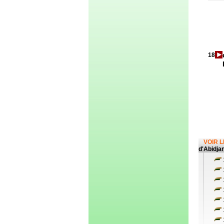
18
VOIR 
d'Abidja
1
1
1
1
1
1
1