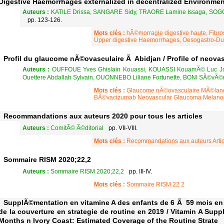
Digestive Haemorrhages externalized in decentralized Environment
Auteurs :
KATILE Drissa, SANGARE Sidy, TRAORE Lamine Issaga, SO
pp. 123-126.
Mots clés :
hÃ©morragie digestive haute, Fibr
Upper digestive Haemorrhages, Oesogastro-Du
Profil du glaucome nÃ©ovasculaire Ã Abidjan / Profile of neova
Auteurs :
OUFFOUE Yves Ghislain Kouassi, KOUASSI KouamÃ© Luc J
Ouettere Abdallah Sylvain, OUONNEBO Liliane Fortunette, BONI SÃ©vÃ©
Mots clés :
Glaucome nÃ©ovasculaire MÃ©lano
BÃ©vacizumab Neovascular Glaucoma Melanod
Recommandations aux auteurs 2020 pour tous les articles
Auteurs :
ComitÃ© Ã©ditorial
pp. VII-VIII.
Mots clés :
Recommandations aux auteurs Artic
Sommaire RISM 2020;22,2
Auteurs :
Sommaire RISM 2020;22,2
pp. III-IV.
Mots clés :
Sommaire RISM 22 2
SupplÃ©mentation en vitamine A des enfants de 6 Ã 59 mois en 
de la couverture en strategie de routine en 2019 / Vitamin A Supp
Months n Ivory Coast: Estimated Coverage of the Routine Strate