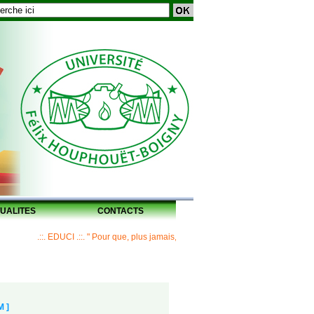
UALITES
CONTACTS
.::. EDUCI .::. " Pour que, plus jamais, un Maître ne laisse ses disciples sans hér
M ]