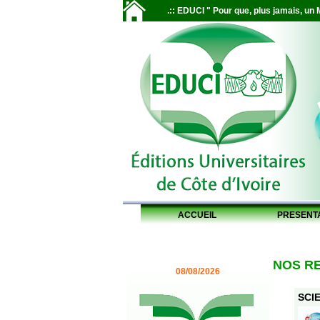
.:: EDUCI " Pour que, plus jamais, un M
ACCUEIL
PRESENT
NOS R
08/08/2026
SCIE