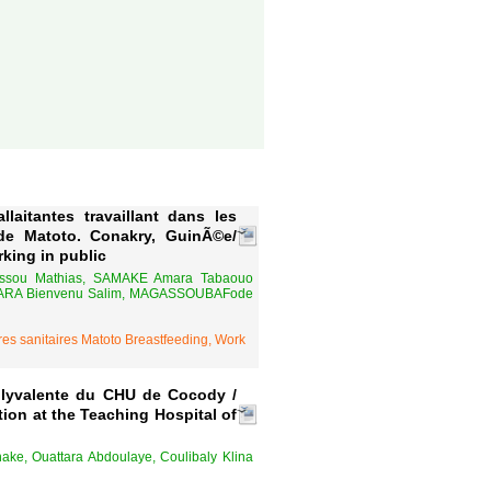
laitantes travaillant dans les
de Matoto. Conakry, GuinÃ©e/
king in public
assou Mathias, SAMAKE Amara Tabaouo
ARA Bienvenu Salim, MAGASSOUBAFode
ures sanitaires Matoto Breastfeeding, Work
olyvalente du CHU de Cocody /
ion at the Teaching Hospital of
e, Ouattara Abdoulaye, Coulibaly Klina