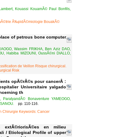
ambert, Kouassi KouamÃ© Paul Bonfils,
mÃ©trie Ã‰pidÃ©miologie BouakÃ©
place of petrous bone computer
DRAOGO, Wassim FRIKHA, Ben Aziz DAO,
U, Habiba MIZOUNI, OussÃ©ni DIALLO,
fication de Veillon Risque chirurgical.
urgical Risk
tients opÃ©rÃ©s pour cancerÂ :
pitalier Universitaire yalgado
ncerning th
, ParatyandÃ© Bonaventure YAMEOGO,
a SANOU.
pp. 110-116.
n Chirurgie Keywords: Cancer
s extÃ©riorisÃ©es en milieu
 / Etiological Profile of upper