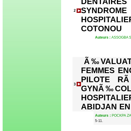
DENTAIRES
SYNDROME
2
HOSPITALI
COTONOU
Auteurs :
ASSOGBA SD
Ã‰VALUAT
FEMMES EN
PILOTE 
3
GYNÃ‰COL
HOSPITALI
ABIDJAN EN
Auteurs :
POCKPA ZA
5-11.