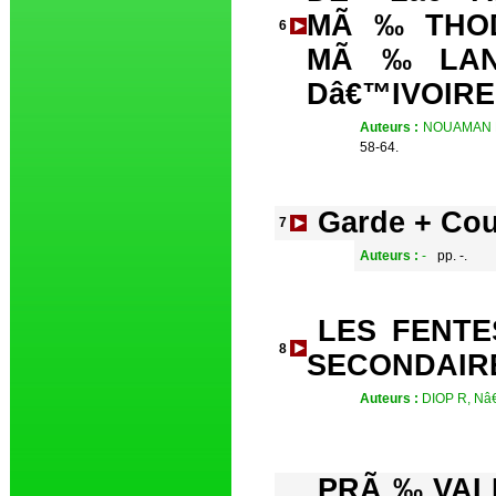
MÃ‰THOD
6
MÃ‰LANO-
Dâ€™IVOIRE
Auteurs :
NOUAMAN N
58-64.
Garde + Cou
7
Auteurs :
-
pp. -.
LES FENTE
8
SECONDAIR
Auteurs :
DIOP R, N
PRÃ‰VAL