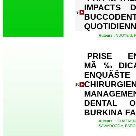
IMPACTS 
9
BUCCODEN
QUOTIDIEN
Auteurs :
NDOYE S, F
PRISE 
MÃ‰DICAL
ENQUÃŠT
CHIRURGIE
10
MANAGEMEN
DENTAL O
BURKINA F
Auteurs :
OUATTAR
SAWADOGO A, BATIO