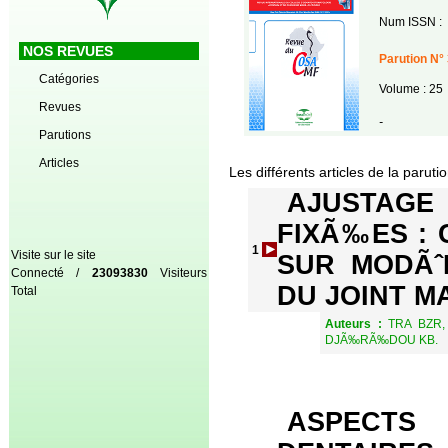
Num ISSN :
NOS REVUES
Parution N° 
Catégories
Volume : 25
Revues
-
Parutions
Articles
Les différents articles de la paruti
AJUSTAG
FIXÃ‰ES :
1
Visite sur le site
SUR MODÃˆL
Connecté /
23093830
Visiteurs
DU JOINT M
Total
Auteurs :
TRA BZR
DJÃ‰RÃ‰DOU KB.
ASPECTS