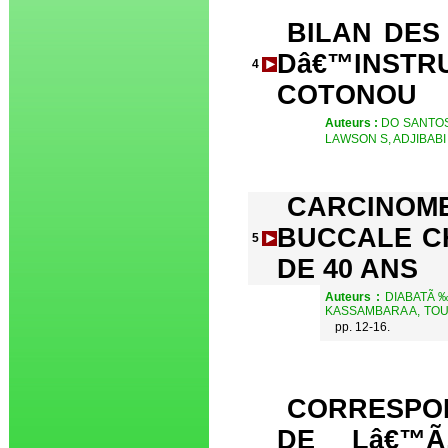
BILAN DES
Dâ€™INS
4
COTONOU
Auteurs :
DO SANTOS
LAWSON S, ADJIBABI
CARCINOME
BUCCALE C
5
DE 40 ANS
Auteurs :
DIABATÃ‰
KASSAMBARA A, TOU
pp. 12-16.
CORRESPON
DE Lâ€™Ã