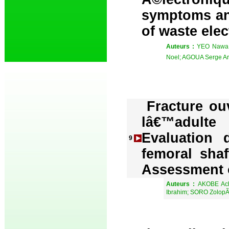
symptoms an
of waste elec
Auteurs :
YEO Nawa 
Noel; AGOUA Serge A
Fracture ou
lâ€™adulte
Evaluation 
9
femoral shaf
Assessment 
Auteurs :
AKOBE Ac
Ibrahim; SORO Zolop