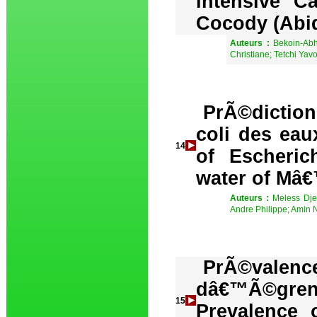
intensive C
Cocody (Abi
Auteurs :
Bekoin-Ab
Christiane; Tetchi Yav
PrÃ©diction
coli des eau
14
of Escheric
water of Mâ
Auteurs :
Meless Dje
Andre Philippe; Amin
PrÃ©valence
dâ€™Ã©gre
15
Prevalence 