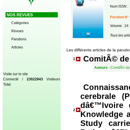
Num ISSN :
NOS REVUES
Parution N° 
Catégories
Volume : 24
Revues
Tous les art
Parutions
Articles
Les différents articles de la paruti
ComitÃ© de
1
Auteurs :
ComitÃ© de
Visite sur le site
Connecté /
23022943
Visiteurs
Total
Connaissan
cerebrale (
dâ€™Ivoire 
2
Knowledge an
Study carri