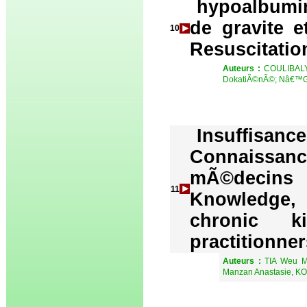
hypoalbumi
de gravite e
10
Resuscitation
Auteurs :
COULIBALY
DokatiÃ©nÃ©; Nâ€™G
Insuffis
Connaissan
mÃ©decins
11
Knowledge, 
chronic k
practitionner
Auteurs :
TIA Weu M
Manzan Anastasie, K