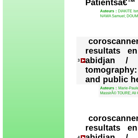
Patientsâ€™
Auteurs :
DIAKITE I
NAWA Samuel; DOUM
coroscanner 
resultats e
abidjan /
3
tomography: 
and public he
Auteurs :
Marie-Pau
MassirÃ© TOURE; Ali
coroscanner 
resultats e
abidjan /
4