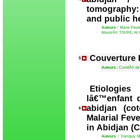
tomography: 
and public he
Auteurs :
Marie-Pau
MassirÃ© TOURE; Ali
Couverture
5
Auteurs :
ComitÃ© de
Etiologie
lâ€™enfant 
abidjan (co
6
Malarial Feve
in Abidjan (
Auteurs :
Dainguy M