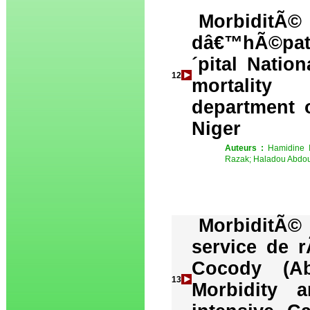
MorbiditÃ
dâ€™hÃ©pat
´pital Natio
12
mortality 
department o
Niger
Auteurs :
Hamidine 
Razak; Haladou Abdo
MorbiditÃ© 
service de 
Cocody (Abi
13
Morbidity a