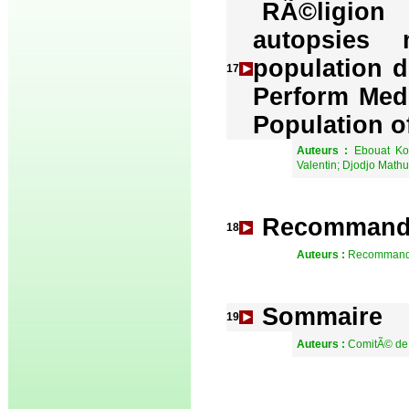
RÃ©ligion
autopsies
population d
17
Perform Medi
Population o
Auteurs :
Ebouat Ko
Valentin; Djodjo Math
Recommandat
18
Auteurs :
Recommanda
Sommaire
19
Auteurs :
ComitÃ© de