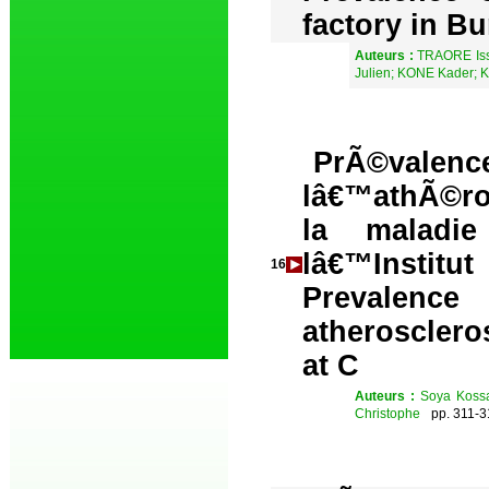
factory in B
Auteurs :
TRAORE Iss
Julien; KONE Kader
PrÃ©val
lâ€™athÃ©ro
la maladi
lâ€™Instit
16
Prevalence
atheroscler
at C
Auteurs :
Soya Kossa
Christophe
pp. 311-3