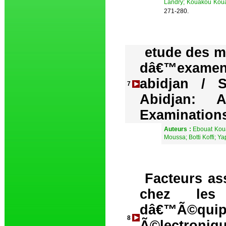
Landry; Kouakou Koua
271-280.
etude des m
dâ€™examen
abidjan / 
7
Abidjan: 
Examination
Auteurs :
Ebouat Koua
Moussa; Botti Koffi; 
Facteurs as
chez les
dâ€™Ã©qu
8
Ã©lectron