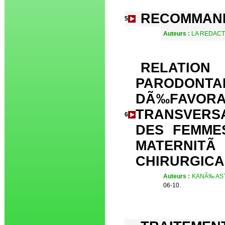
RECOMMAND
5
Auteurs :
LA REDACT
RELATI
PARODO
DÃ‰FAVORAB
TRANSVERSA
6
DES FEMME
MATERNI
CHIRURGICA
Auteurs :
KANÃ‰ AST
06-10.