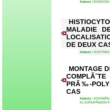
Auteurs :
RADDAOUI A
HISTIOCY
MALADIE D
3
LOCALISATI
DE DEUX CA
Auteurs :
OUATTARA B
MONTAGE D
COMPLÃˆT
4
PRÃ‰-POLY
CAS
Auteurs :
KOUAMÃ‰ K
KJ, DJÃ‰RÃ‰DOU K