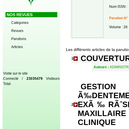
Num ISSN :
NOS REVUES
Parution N° 
Catégories
Volume : 26
Revues
Parutions
Articles
Les différents articles de la paruti
COUVERTU
1
Auteurs :
ADMINISTR
Visite sur le site
Connecté /
23035479
Visiteurs
Total
GESTIO
Ã‰DENTEMEN
EXÃ‰RÃˆS
2
MAXILLAI
CLINIQUE