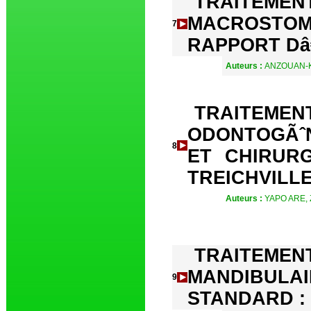
TRAITEM
MACROSTO
7
RAPPORT D
Auteurs :
ANZOUAN-K
TRAITEMEN
ODONTOGÃˆN
8
ET CHIRURG
TREICHVILLE
Auteurs :
YAPO ARE,
TRAITEME
MANDIBUL
9
STANDARD :