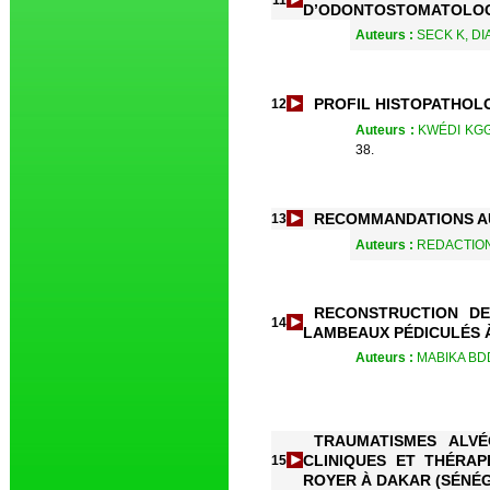
11
D’ODONTOSTOMATOLOGI
Auteurs :
SECK K, DI
PROFIL HISTOPATHOL
12
Auteurs :
KWÉDI KGG
38.
RECOMMANDATIONS A
13
Auteurs :
REDACTIO
RECONSTRUCTION DE
14
LAMBEAUX PÉDICULÉS À
Auteurs :
MABIKA BD
TRAUMATISMES ALVÉ
CLINIQUES ET THÉRAP
15
ROYER À DAKAR (SÉNÉ