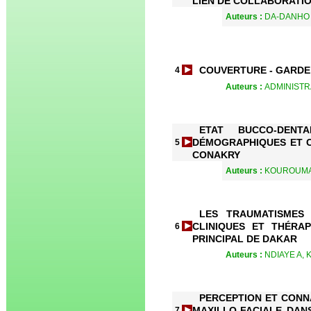
LIEN DE COLLABORATIO
Auteurs :
DA-DANHO V
COUVERTURE - GARDE
4
Auteurs :
ADMINISTR
ETAT BUCCO-DENT
DÉMOGRAPHIQUES ET C
5
CONAKRY
Auteurs :
KOUROUMA A
LES TRAUMATISMES 
CLINIQUES ET THÉRA
6
PRINCIPAL DE DAKAR
Auteurs :
NDIAYE A, 
PERCEPTION ET CONN
MAXILLO-FACIALE DAN
7