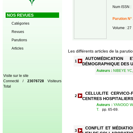
Num ISSN :
NOS REVUES
Parution N° 
Catégories
Volume : 27
Revues
Parutions
Articles
Les différents articles de la paruti
AUTOMÉDICATION 
1
DÉMOGRAPHIQUE DES U
Auteurs :
NIBEYE YC
Visite sur le site
Connecté /
23076728
Visiteurs
Total
CELLULITE CERVICO-
2
CENTRES HOSPITALIER
Auteurs :
YANOGO WA
T.
pp. 65-69.
CONFLIT ET MÉDIATIO
3