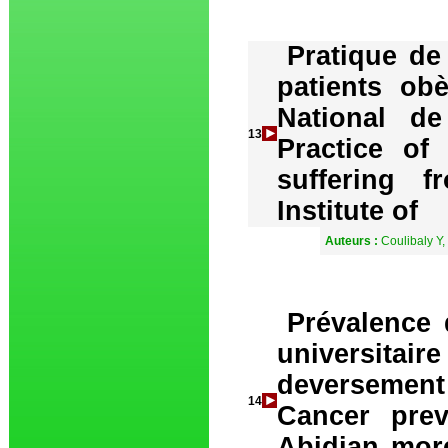
Pratique de 
patients obè
National de
13
Practice of 
suffering f
Institute of
Auteurs :
Coulibaly Y
Prévalence 
universitair
deversemen
14
Cancer prev
Abidjan more