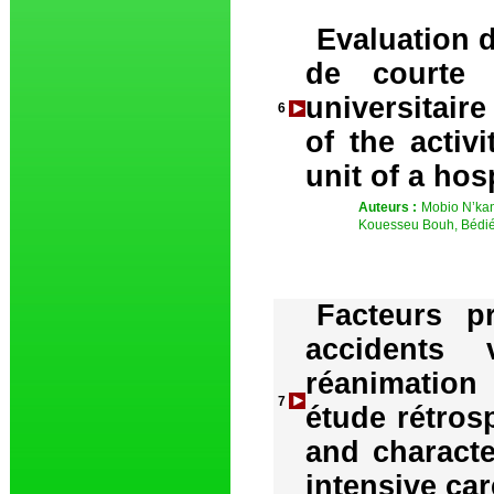
Evaluation d
de courte 
universitair
6
of the activi
unit of a hos
Auteurs :
Mobio N’kan
Kouesseu Bouh, Bédié
Facteurs pr
accidents 
réanimation
7
étude rétros
and characte
intensive car