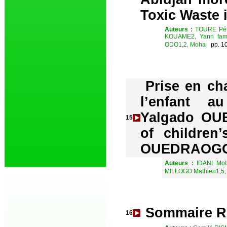
Toxic Waste 
Auteurs :
TOURE Pét
KOUAME2, Yann fami
ODO1,2, Moha
pp. 1
Prise en cha
l’enfant au
Yalgado OUE
15
of children’
OUEDRAOGO U
Auteurs :
IDANI Mot
MILLOGO Mathieu1,5,
Sommaire R
16