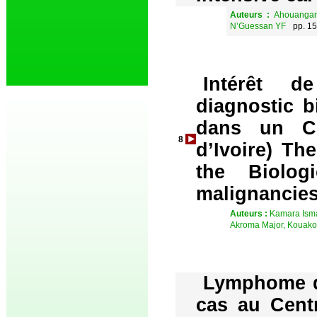
Auteurs :
Ahouangan
N’Guessan YF
pp. 1
Intérêt d
diagnostic 
dans un Ce
8
d’Ivoire) Th
the Biolog
malignancies
Auteurs :
Kamara Isma
Akroma Major, Kouakou
Lymphome de
cas au Centr