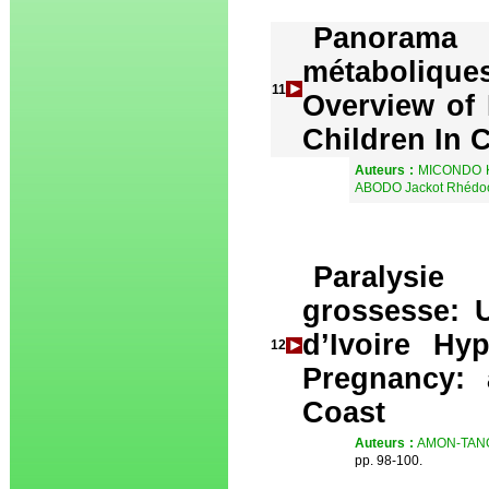
Panorama d
métaboliqu
11
Overview of 
Children In C
Auteurs :
MICONDO K
ABODO Jackot Rhédoo
Paralysie
grossesse: 
d’Ivoire Hy
12
Pregnancy: 
Coast
Auteurs :
AMON-TANOH
pp. 98-100.