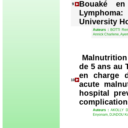
Bouaké en 
9
Lymphoma:
University Ho
Auteurs :
BOTTI Ren
Annick Charlene, Ay
Malnutritio
de 5 ans au T
en charge d
10
acute malnut
hospital pr
complication
Auteurs :
AKOLLY D
Enyonam, DJADOU Kof