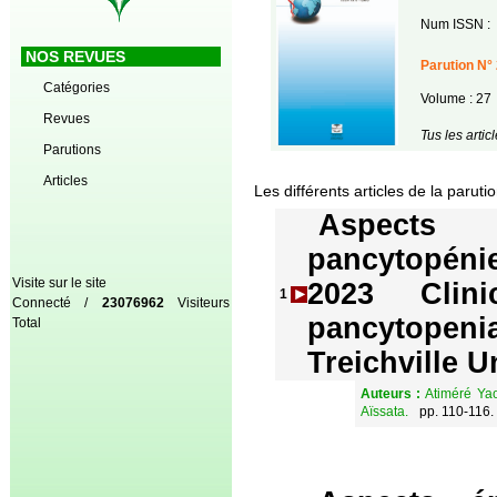
Num ISSN :
NOS REVUES
Parution N° 
Catégories
Volume : 27
Revues
Tus les arti
Parutions
Articles
Les différents articles de la paruti
Aspects 
pancytopéni
Visite sur le site
2023 Clin
1
Connecté /
23076962
Visiteurs
pancytopenia
Total
Treichville U
Auteurs :
Atiméré Ya
Aïssata.
pp. 110-116.