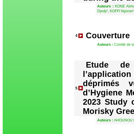
Auteurs :
KONE Alima
Djedji¹, KOFFI Ngoran
Couverture
4
Auteurs :
Comité de l
Etude de 
l’application
déprimés v
5
d’Hygiene Me
2023 Study 
Morisky Gree
Auteurs :
AHOUNOU EI