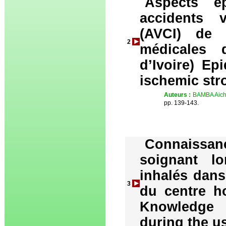
Aspects ép
accidents v
(AVCI) de
2
médicales
d’Ivoire) Ep
ischemic stro
Auteurs :
BAMBA Aich
pp. 139-143.
Connaissa
soignant lo
inhalés dans
3
du centre ho
Knowledge a
during the u