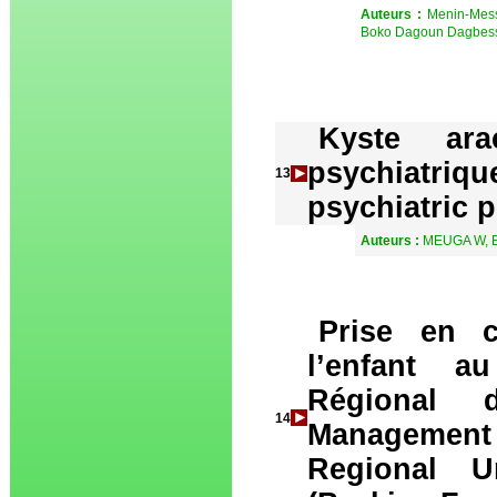
Auteurs :
Menin-Mess
Boko Dagoun Dagbess
Kyste ara
psychiatriqu
13
psychiatric p
Auteurs :
MEUGA W, 
Prise en c
l’enfant au
Régional 
14
Management o
Regional U