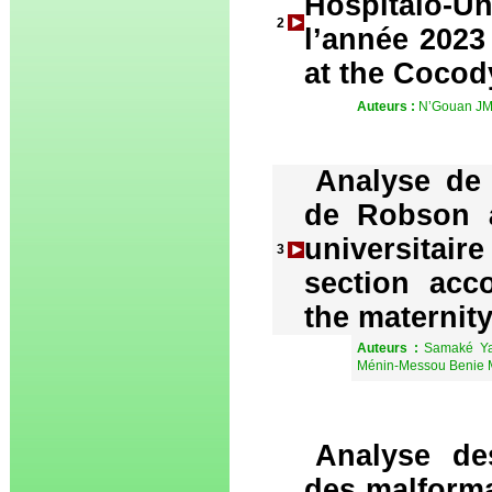
Hospitalo-U
2
l’année 2023
at the Cocod
Auteurs :
N’Gouan JM,
Analyse de 
de Robson à
universitair
3
section acco
the maternit
Auteurs :
Samaké Ya
Ménin-Messou Benie M
Analyse des
des malforma