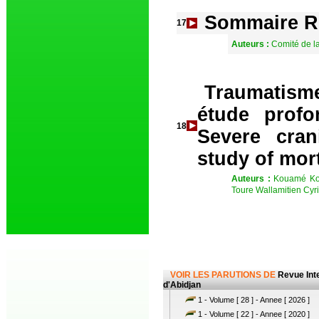
Sommaire R
17
Auteurs :
Comité de 
Traumatisme
étude profo
18
Severe cran
study of mort
Auteurs :
Kouamé Kof
Toure Wallamitien Cyri
VOIR LES PARUTIONS DE
Revue Int
d'Abidjan
1 - Volume [ 28 ] - Annee [ 2026 ]
1 - Volume [ 22 ] - Annee [ 2020 ]