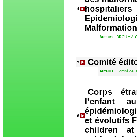
hospitali
4
Epidemiolog
Malformations
Auteurs :
BROU AM, O
Comité édito
5
Auteurs :
Comité de l
Corps étra
l’enfant
épidémiologi
6
et évolutifs 
children at