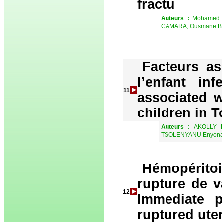
fractu
Auteurs :
Mohamed 
CAMARA, Ousmane B
Facteurs as
l’enfant in
11
associated w
children in 
Auteurs :
AKOLLY D
TSOLENYANU Enyona
Hémopérito
rupture de v
12
Immediate 
ruptured uter