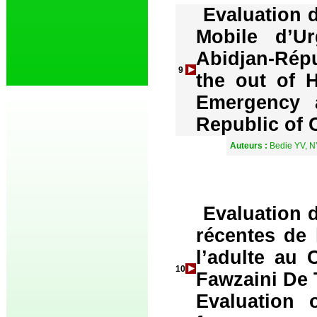
Evaluation d
Mobile d’U
Abidjan-Répu
9
the out of H
Emergency a
Republic of 
Auteurs :
Bedie YV, N
Evaluation d
récentes de 
l’adulte au 
10
Fawzaini De 
Evaluation 