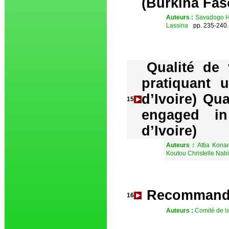
(Burkina Fas
Auteurs :
Savadogo Ha
Lassina
pp. 235-240.
Qualité de 
pratiquant 
d’Ivoire) Qua
15
engaged in
d’Ivoire)
Auteurs :
Attia Kona
Koutou Christelle Nab
Recommanda
16
Auteurs :
Comité de l