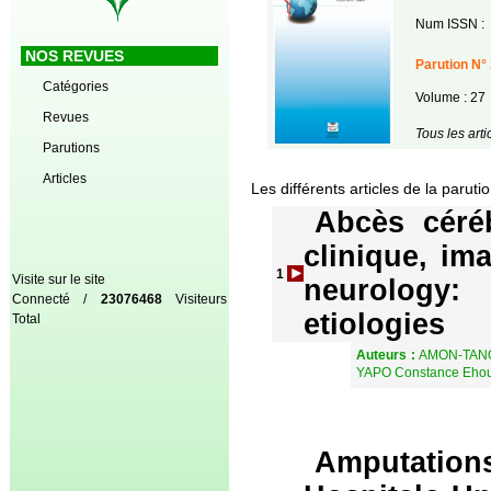
Num ISSN :
NOS REVUES
Parution N° 
Catégories
Volume : 27
Revues
Tous les art
Parutions
Articles
Les différents articles de la paruti
Abcès céréb
clinique, im
1
Visite sur le site
neurology: 
Connecté /
23076468
Visiteurs
etiologies
Total
Auteurs :
AMON-TANOH
YAPO Constance Ehou
Amputations