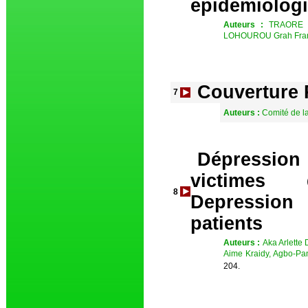
epidemiologi
Auteurs :
TRAORE A
LOHOUROU Grah Franc
Couverture 
7
Auteurs :
Comité de l
Dépression e
victimes 
8
Depression 
patients
Auteurs :
Aka Arlette
Aime Kraidy, Agbo-Pa
204.