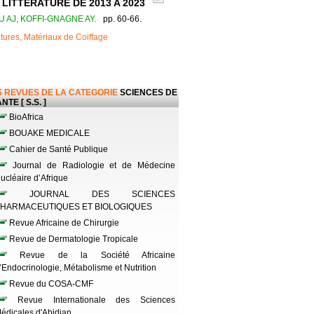
LITTERATURE DE 2013 A 2023
U AJ, KOFFI-GNAGNE AY.
pp. 60-66.
ures, Matériaux de Coiffage
 REVUES DE LA CATEGORIE
SCIENCES DE
NTE [ S.S. ]
BioAfrica
BOUAKE MEDICALE
Cahier de Santé Publique
Journal de Radiologie et de Médecine
ucléaire d’Afrique
JOURNAL DES SCIENCES
HARMACEUTIQUES ET BIOLOGIQUES
Revue Africaine de Chirurgie
Revue de Dermatologie Tropicale
Revue de la Société Africaine
’Endocrinologie, Métabolisme et Nutrition
Revue du COSA-CMF
Revue Internationale des Sciences
édicales d'Abidjan