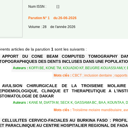
Num ISSN :
[ ]
Parution N° 1
du 26-06-2026
Volume : 28
de l'année 2026
érents articles de la parution
1
sont les suivants :
APPORT DU CONE BEAM COMPUTED TOMOGRAPHY DAN
TOPOGRAPHIQUES DES DENTS INCLUSES DANS UNE POPULATIO
Auteurs :
KOFFI BE, KONE TM, KOUADIO KF, BEUGRE-KOUASSI AMLY,
Mots clés :
CBCT ; inclusion dentaire ; rapport
AVULSION CHIRURGICALE DE LA TROISIEME MOLAIRE
EPIDEMIOLOGIQUE, CLINIQUE ET THERAPEUTIQUE A L’INS
STOMATOLOGIE DE DAKAR
Auteurs :
KANE M, DIATTA M, SECK K, GASSAMA BC, BA A, KOUNTA A, 
Mots clés :
Troisième molaire mandibulaire, avu
CELLULITES CERVICO-FACIALES AU BURKINA FASO : PROFIL
ET PARACLINIQUE AU CENTRE HOSPITALIER REGIONAL DE FAD