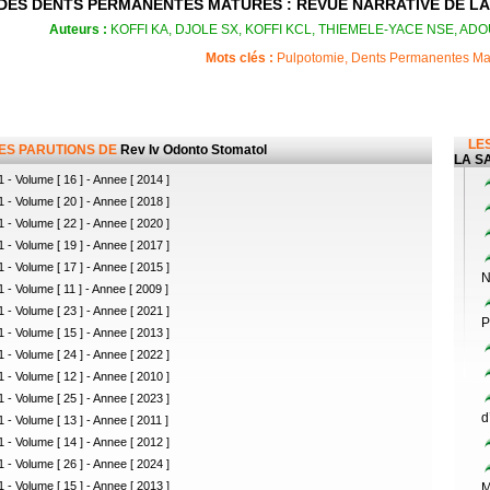
DES DENTS PERMANENTES MATURES : REVUE NARRATIVE DE LA 
Auteurs :
KOFFI KA, DJOLE SX, KOFFI KCL, THIEMELE-YACE NSE, ADO
Mots clés :
Pulpotomie, Dents Permanentes Mat
LES
LES PARUTIONS DE
Rev Iv Odonto Stomatol
LA SA
 - Volume [ 16 ] - Annee [ 2014 ]
 - Volume [ 20 ] - Annee [ 2018 ]
 - Volume [ 22 ] - Annee [ 2020 ]
 - Volume [ 19 ] - Annee [ 2017 ]
 - Volume [ 17 ] - Annee [ 2015 ]
N
 - Volume [ 11 ] - Annee [ 2009 ]
 - Volume [ 23 ] - Annee [ 2021 ]
P
 - Volume [ 15 ] - Annee [ 2013 ]
 - Volume [ 24 ] - Annee [ 2022 ]
 - Volume [ 12 ] - Annee [ 2010 ]
 - Volume [ 25 ] - Annee [ 2023 ]
d
 - Volume [ 13 ] - Annee [ 2011 ]
 - Volume [ 14 ] - Annee [ 2012 ]
 - Volume [ 26 ] - Annee [ 2024 ]
 - Volume [ 15 ] - Annee [ 2013 ]
M