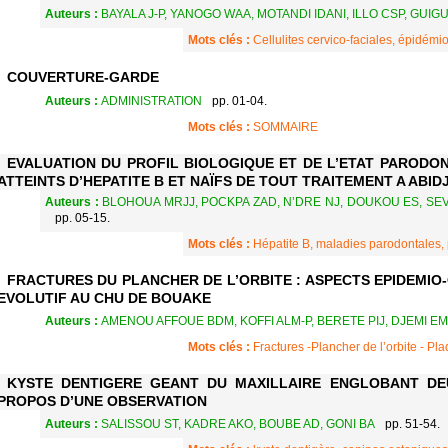
Auteurs :
BAYALA J-P, YANOGO WAA, MOTANDI IDANI, ILLO CSP, GUIG
Mots clés :
Cellulites cervico-faciales, épidémi
COUVERTURE-GARDE
Auteurs :
ADMINISTRATION
pp. 01-04.
Mots clés :
SOMMAIRE
EVALUATION DU PROFIL BIOLOGIQUE ET DE L’ETAT PARODO
ATTEINTS D’HEPATITE B ET NAÏFS DE TOUT TRAITEMENT A ABID
Auteurs :
BLOHOUA MRJJ, POCKPA ZAD, N’DRE NJ, DOUKOU ES, SE
pp. 05-15.
Mots clés :
Hépatite B, maladies parodontales, p
FRACTURES DU PLANCHER DE L’ORBITE : ASPECTS EPIDEMIO-
EVOLUTIF AU CHU DE BOUAKE
Auteurs :
AMENOU AFFOUE BDM, KOFFI ALM-P, BERETE PIJ, DJEMI E
Mots clés :
Fractures -Plancher de l’orbite - Pl
KYSTE DENTIGERE GEANT DU MAXILLAIRE ENGLOBANT DEU
PROPOS D’UNE OBSERVATION
Auteurs :
SALISSOU ST, KADRE AKO, BOUBE AD, GONI BA
pp. 51-54.