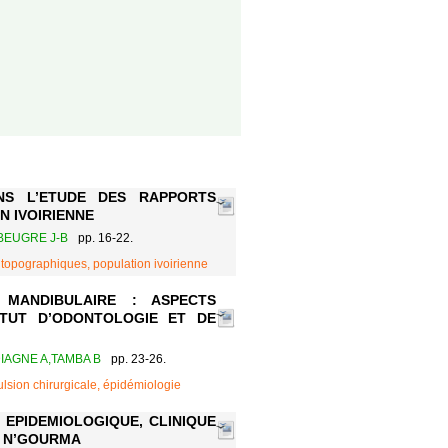
S L’ETUDE DES RAPPORTS
N IVOIRIENNE
 BEUGRE J-B
pp. 16-22.
s topographiques, population ivoirienne
 MANDIBULAIRE : ASPECTS
TITUT D’ODONTOLOGIE ET DE
DIAGNE A,TAMBA B
pp. 23-26.
lsion chirurgicale, épidémiologie
 EPIDEMIOLOGIQUE, CLINIQUE
A N’GOURMA