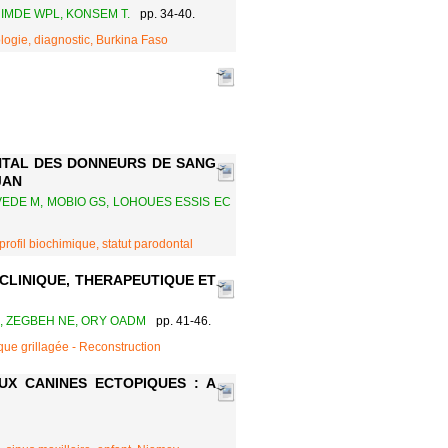
UIMDE WPL, KONSEM T.
pp. 34-40.
ologie, diagnostic, Burkina Faso
NTAL DES DONNEURS DE SANG
JAN
VEDE M, MOBIO GS, LOHOUES ESSIS EC
rofil biochimique, statut parodontal
CLINIQUE, THERAPEUTIQUE ET
M, ZEGBEH NE, ORY OADM
pp. 41-46.
aque grillagée - Reconstruction
X CANINES ECTOPIQUES : A