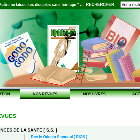
RECHERCHER
aître ne laisse ses disciples sans héritage " ::.
ATION
NOS REVUES
NOS LIVRES
ACT
EVUES
NCES DE LA SANTE [ S.S. ]
Rev Iv Odonto Stomatol [ RIOS ]