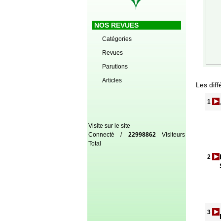
NOS REVUES
Catégories
Revues
Parutions
Articles
Les diff
1
Visite sur le site
Connecté /
22998862
Visiteurs
Total
2
3