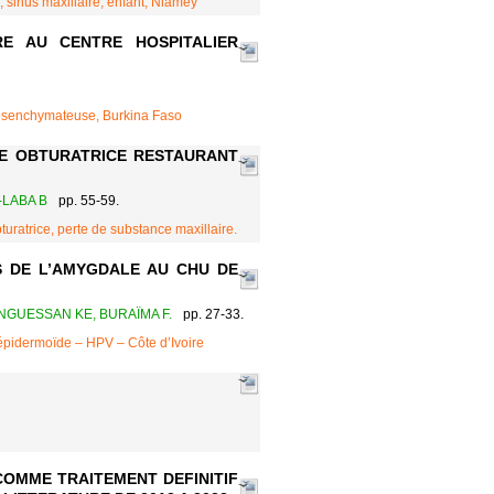
, sinus maxillaire, enfant, Niamey
RE AU CENTRE HOSPITALIER
ésenchymateuse, Burkina Faso
SE OBTURATRICE RESTAURANT
-LABA B
pp. 55-59.
turatrice, perte de substance maxillaire.
S DE L’AMYGDALE AU CHU DE
NGUESSAN KE, BURAÏMA F.
pp. 27-33.
épidermoïde – HPV – Côte d’Ivoire
COMME TRAITEMENT DEFINITIF