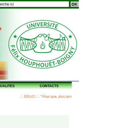
UALITES
CONTACTS
.::. EDUCI .::. " Pour que, plus jamais, un Maître ne laisse ses disciples san