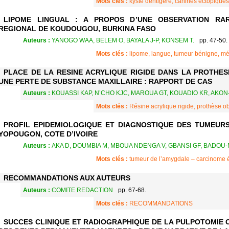
Mots clés :
kyste dentigère, canines ectopiques
LIPOME LINGUAL : A PROPOS D’UNE OBSERVATION RA
REGIONAL DE KOUDOUGOU, BURKINA FASO
Auteurs :
YANOGO WAA, BELEM O, BAYALA J-P, KONSEM T.
pp. 47-50.
Mots clés :
lipome, langue, tumeur bénigne, m
PLACE DE LA RESINE ACRYLIQUE RIGIDE DANS LA PROTHE
UNE PERTE DE SUBSTANCE MAXILLAIRE : RAPPORT DE CAS
Auteurs :
KOUASSI KAP, N’CHO KJC, MAROUA GT, KOUADIO KR, AKON
Mots clés :
Résine acrylique rigide, prothèse ob
PROFIL EPIDEMIOLOGIQUE ET DIAGNOSTIQUE DES TUMEUR
YOPOUGON, COTE D’IVOIRE
Auteurs :
AKA D, DOUMBIA M, MBOUA NDENGA V, GBANSI GF, BADOU-
Mots clés :
tumeur de l’amygdale – carcinome 
RECOMMANDATIONS AUX AUTEURS
Auteurs :
COMITE REDACTION
pp. 67-68.
Mots clés :
RECOMMANDATIONS
SUCCES CLINIQUE ET RADIOGRAPHIQUE DE LA PULPOTOMIE 