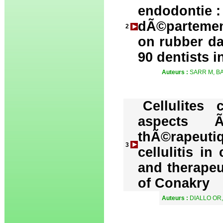
endodontie :
dÃ©partemen
2
on rubber d
90 dentists 
Auteurs :
SARR M, BA
Cellulites 
aspects Ã
thÃ©rapeutiq
3
cellulitis in
and therapeu
of Conakry
Auteurs :
DIALLO OR,