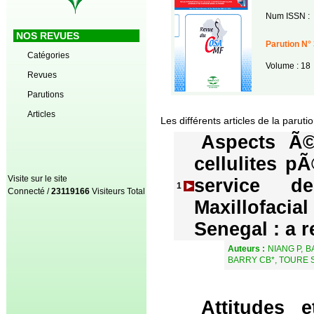
Num ISSN :
NOS REVUES
Parution N° 
Catégories
Volume : 18
Revues
Parutions
Articles
Les différents articles de la paruti
Aspects Ã©
cellulites p
Visite sur le site
service d
1
Connecté /
23119166
Visiteurs Total
Maxillofaci
Senegal : a r
Auteurs :
NIANG P, B
BARRY CB*, TOURE S
Attitudes 