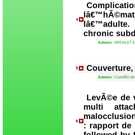
Complic
lâ€™hÃ©m
4
lâ€™adulte
chronic sub
Auteurs :
BROALET E,
Couverture,
5
Auteurs :
ComitÃ© de
LevÃ©e de v
multi att
malocclusion
6
: rapport de 