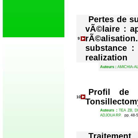
Pertes de s
vÃ©laire : a
rÃ©alisati
9
substance : 
realization
Auteurs :
AMICHIA-AL
Profil de
10
Tonsillectom
Auteurs :
TEA ZB, 
ADJOUA RP.
pp. 48-5
Traitemen