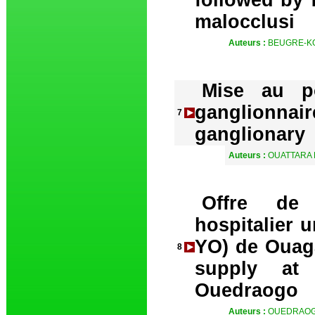
followed by f
malocclusi
Auteurs :
BEUGRE-KOU
Mise au p
ganglionnair
7
ganglionary
Auteurs :
OUATTARA 
Offre de 
hospitalier 
YO) de Ouaga
8
supply at
Ouedraogo
Auteurs :
OUEDRAOGO