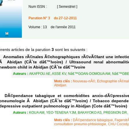
Num ISSN :
[ Semestriel ]
Parution N° 3
du 27-12-2011
Volume : 13
de l'année 2011
érents articles de la parution
3
sont les suivants :
Anomalies rÃ©nales Ã©chographiques rÃ©vÃ©lant une infecti
Ã Abidjan (CÃ´te dâ€™Ivoire) / Ultrasound renal abnormalitie
newborn child in Abidjan (CÃ´te dâ€™Ivoire
Auteurs :
AKAFFOU AE, ASSE KV, Nâ€™GOAN-DOMOUA AM, Nâ€™GBE
Mots clés :
Nouveau-nÃ©, Echographie rÃ©nale
Abidjan.
DÃ©pendance tabagique et comorbidites anxio-dÃ©pressive
pneumologie Ã Abidjan (CÃ´te dâ€™Ivoire) / Tobacco depende
depressive outpatient pulmonology in Abidjan (Cote dâ€™Ivoire)
Auteurs :
KOUA AM, YEO-TENENA YJM, BAKAYOKO AS, PREGNON DR, 
Mots clés :
DÃ©pendance tabagique, FagerstrÃ¶m
consultation pneumo-phtisiologie, CHU Cocody