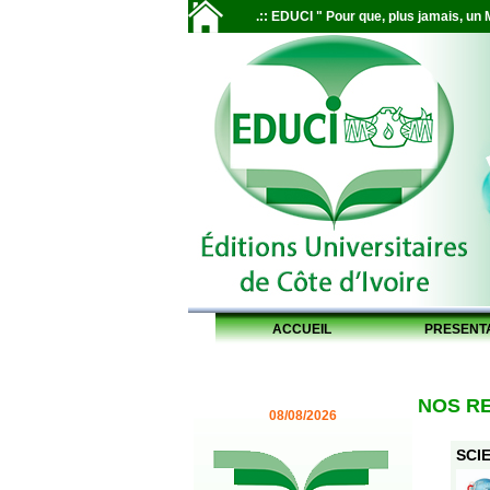
.:: EDUCI " Pour que, plus jamais, un M
ACCUEIL
PRESENT
NOS R
08/08/2026
SCIE