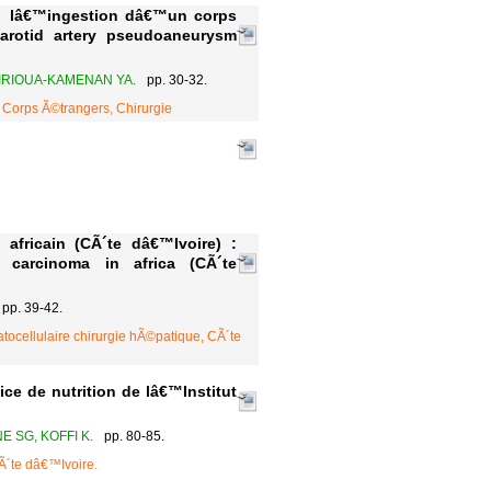
Ã lâ€™ingestion dâ€™un corps
arotid artery pseudoaneurysm
KIRIOUA-KAMENAN YA.
pp. 30-32.
 Corps Ã©trangers, Chirurgie
africain (CÃ´te dâ€™Ivoire) :
r carcinoma in africa (CÃ´te
pp. 39-42.
tocellulaire chirurgie hÃ©patique, CÃ´te
ice de nutrition de lâ€™Institut
E SG, KOFFI K.
pp. 80-85.
CÃ´te dâ€™Ivoire.