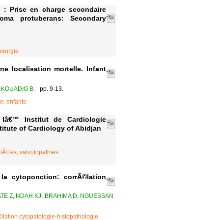
 : Prise en charge secondaire
coma protuberans: Secondary
irurgie
localisation mortelle. Infant
 KOUADIO B.
pp. 9-13.
e, enfants
€™ Institut de Cardiologie
titute of Cardiology of Abidjan
tÃ©es, valvulopathies
 cytoponction: corrÃ©lation
BATE Z, NDAH KJ, BRAHIMA D, NGUESSAN
©lation cytopatologie-histopathologie