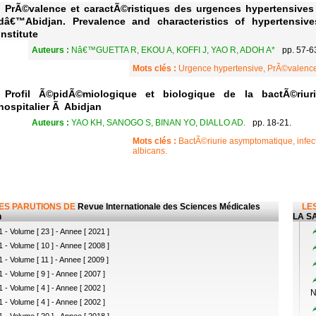
PrÃ©valence et caractÃ©ristiques des urgences hypertensives
dâ€™Abidjan. Prevalence and characteristics of hypertensiv
institute
Auteurs :
Nâ€™GUETTA R, EKOU A, KOFFI J, YAO R, ADOH A*
pp. 57-6
Mots clés :
Urgence hypertensive, PrÃ©valence
Profil Ã©pidÃ©miologique et biologique de la bactÃ©riur
hospitalier Ã Abidjan
Auteurs :
YAO KH, SANOGO S, BINAN YO, DIALLO AD.
pp. 18-21.
Mots clés :
BactÃ©riurie asymptomatique, infec
albicans.
LES PARUTIONS DE
Revue Internationale des Sciences Médicales
LES
n
LA SA
 - Volume [ 23 ] - Annee [ 2021 ]
 - Volume [ 10 ] - Annee [ 2008 ]
 - Volume [ 11 ] - Annee [ 2009 ]
 - Volume [ 9 ] - Annee [ 2007 ]
 - Volume [ 4 ] - Annee [ 2002 ]
N
 - Volume [ 4 ] - Annee [ 2002 ]