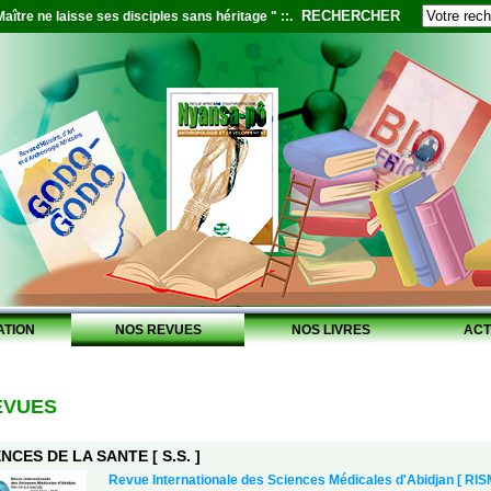
RECHERCHER
aître ne laisse ses disciples sans héritage " ::.
ATION
NOS REVUES
NOS LIVRES
ACT
EVUES
NCES DE LA SANTE [ S.S. ]
Revue Internationale des Sciences Médicales d'Abidjan [ RIS