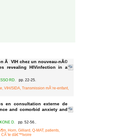
on Ã VIH chez un nouveau-nÃ©
s revealing HIVinfection in a
SSO RD.
pp. 22-25.
, VIH/SIDA, Transmission mÃ¨re-enfant,
s en consultation externe de
nce and comorbid anxiety and
KONE D.
pp. 52-56..
, Horn, Gilliard, Q-MAT, patients,
, CÃ´te dâ€™Ivoire