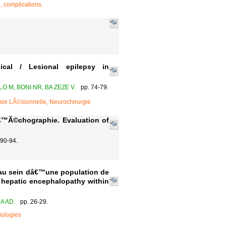
, complications.
gical / Lesional epilepsy in
LO M, BONI NR, BA ZEZE V.
pp. 74-79.
psie LÃ©sionnelle, Neurochirurgie
â€™Ã©chographie. Evaluation of
 90-94.
au sein dâ€™une population de
r hepatic encephalopathy within
A AD.
pp. 26-29.
iologies