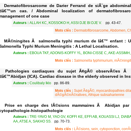
Dermatofibrosarcome de Darier Ferrand de siÃ¨ge abdominal
dâ€™un cas. / Abdominal localization of dermatofibrosar
management of one case
Auteurs :
ALLAH KC, KOSSOKO H, ASSI DJE BI DJE V.
pp. 43-47.
Mots clés :
Dermatofibrosarcome, Abdomen, Ch
MÃ©ningites Ã salmonella typhi murium de lâ€™ enfant : Une 
Salmonella Typhi Murium Meningitis : A Lethal Localisation.
Auteurs :
EBOUA TKF, ADONIS-KOFFY YL, BONI-CISSE C, AKE-ASSIMH,
Mots clés :
Salmonella typhimurium, mÃ©ningit
Pathologies cardiaques du sujet Ã¢gÃ© observÃ©es Ã lâ
dâ€™Abidjan (ICA). Cardiac disease in the elderly observed in Ins
Auteurs :
Coulibaly Iklo
pp. 86-89.
Mots clés :
Sujet Ã¢gÃ©, myocardiopathies dila
dÃ©gÃ©nÃ©ratives, Afrique subsaharienne
Prise en charge des lÃ©sions mammaires Ã Abidjan par la
cytopathologie-histopathologie
Auteurs :
TRE-YAVO M, YAO GV, KOFFI KE, EFFI AB, KOUASSI LJ, DIA
AA, ATSE A, SAKHO SS.
pp. 70-73.
Mots clés :
LÃ©sions, sein, cytoponction, corrÃ