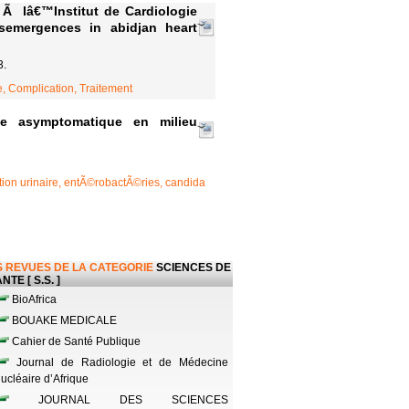
 Ã lâ€™Institut de Cardiologie
esemergences in abidjan heart
3.
, Complication, Traitement
ie asymptomatique en milieu
tion urinaire, entÃ©robactÃ©ries, candida
 REVUES DE LA CATEGORIE
SCIENCES DE
NTE [ S.S. ]
BioAfrica
BOUAKE MEDICALE
Cahier de Santé Publique
Journal de Radiologie et de Médecine
ucléaire d’Afrique
JOURNAL DES SCIENCES