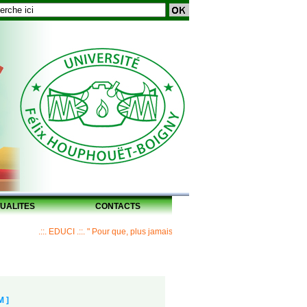
UALITES
CONTACTS
.::. EDUCI .::. " Pour que, plus jamais, un Maître ne laisse ses disciples sans h
M ]