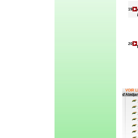
19
20
VOIR 
d'Abidja
1
1
1
1
1
1