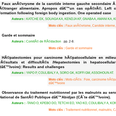
Faux anÃ©vrysme de la carotide interne gauche secondaire 
Ã©tranger alimentaire. Apropos dâ€™un cas opÃ©rÃ©. Left c
formation following foreign body ingestion. One operated case
Auteurs :
KATCHE EK, SOUAGA KA, KENDJA KF, GNABA A, AMANI KA, 
Mots clés :
Faux anÃ©vrisme, Carotide interne,
Garde et sommaire
Auteurs :
ComitÃ© de RÃ©daction
pp. 2-8.
Mots clés :
Garde et sommaire
HÃ©patectomies pour carcinome hÃ©patocellulaire en milieu 
rÃ©sultats et difficultÃ©s /Hepatectomies in hepatocellula
dâ€™Ivoire): Results and challenges
Auteurs :
YAPO P, COULIBALY A, SORO GK, KOFFI GM, ASSOHOUN AT.
Mots clés :
Mots-clÃ©s : Foie, carcinome hÃ©pa
dâ€™Ivoire
Observance du traitement nutritionnel par les malnutris au serv
National de SantÃ© Publique dâ€™Abidjan (CÃ´te dâ€™Ivoire).
Auteurs :
-TANO O, KPEBO DO, TETCHI EO, YAO KO, COULIBALY A, KON
Mots clés :
Traitement nutritionnel, malnutris, 