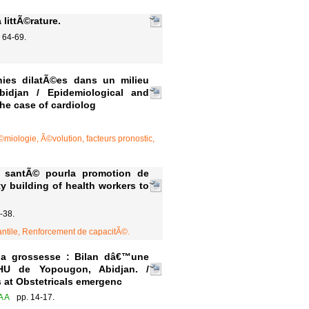
littÃ©rature.
 64-69.
ies dilatÃ©es dans un milieu
bidjan / Epidemiological and
he case of cardiolog
iologie, Ã©volution, facteurs pronostic,
 santÃ© pourla promotion de
y building of health workers to
-38.
antile, Renforcement de capacitÃ©.
 la grossesse : Bilan dâ€™une
HU de Yopougon, Abidjan. /
 at Obstetricals emergenc
A A
pp. 14-17.