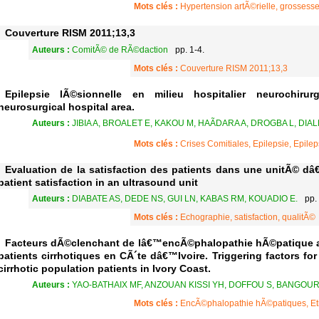
Mots clés :
Hypertension artÃ©rielle, grossesse
Couverture RISM 2011;13,3
Auteurs :
ComitÃ© de RÃ©daction
pp. 1-4.
Mots clés :
Couverture RISM 2011;13,3
Epilepsie lÃ©sionnelle en milieu hospitalier neurochirur
neurosurgical hospital area.
Auteurs :
JIBIA A, BROALET E, KAKOU M, HAÃDARA A, DROGBA L, DIAL
Mots clés :
Crises Comitiales, Epilepsie, Epile
Evaluation de la satisfaction des patients dans une unitÃ© d
patient satisfaction in an ultrasound unit
Auteurs :
DIABATE AS, DEDE NS, GUI LN, KABAS RM, KOUADIO E.
pp.
Mots clés :
Echographie, satisfaction, qualitÃ©
Facteurs dÃ©clenchant de lâ€™encÃ©phalopathie hÃ©patique 
patients cirrhotiques en CÃ´te dâ€™Ivoire. Triggering factors fo
cirrhotic population patients in Ivory Coast.
Auteurs :
YAO-BATHAIX MF, ANZOUAN KISSI YH, DOFFOU S, BANGOUR
Mots clés :
EncÃ©phalopathie hÃ©patiques, Et