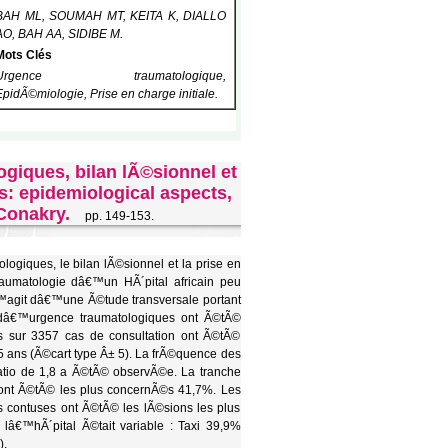
BAH ML, SOUMAH MT, KEITA K, DIALLO
AO, BAH AA, SIDIBE M.
Mots Clés
Urgence traumatologique,
EpidÃ©miologie, Prise en charge initiale.
giques, bilan lÃ©sionnel et
s: epidemiological aspects,
 Conakry.
pp. 149-153.
logiques, le bilan lÃ©sionnel et la prise en
aumatologie dâ€™un HÃ´pital africain peu
€™agit dâ€™une Ã©tude transversale portant
 dâ€™urgence traumatologiques ont Ã©tÃ©
s sur 3357 cas de consultation ont Ã©tÃ©
ans (Ã©cart type Â± 5). La frÃ©quence des
tio de 1,8 a Ã©tÃ© observÃ©e. La tranche
ont Ã©tÃ© les plus concernÃ©s 41,7%. Les
es contuses ont Ã©tÃ© les lÃ©sions les plus
lâ€™hÃ´pital Ã©tait variable : Taxi 39,9%
).