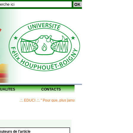
UALITES
CONTACTS
.::. EDUCI .::. " Pour que, plus jamais, un Maître ne laisse ses disciples san
Auteurs de l'article