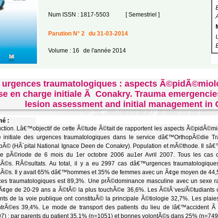
Num ISSN : 1817-5503
[ Semestriel ]
Parution N° 2
du 31-03-2014
Volume : 16
de l'année 2014
 urgences traumatologiques : aspects Ã©pidÃ©miolo
se en charge initiale Ã Conakry. Trauma emergencie
lesion assessment and initial management in
é :
uction. Lâ€™objectif de cette Ã©tude Ã©tait de rapportent les aspects Ã©pidÃ©mio
 initiale des urgences traumatologiques dans le service dâ€™OrthopÃ©die Tr
Ã© (HÃ´pital National Ignace Deen de Conakry). Population et mÃ©thode. Il sâ
ne pÃ©riode de 6 mois du 1er octobre 2006 au1er Avril 2007. Tous les cas
Ã©s. RÃ©sultats. Au total, il y a eu 2997 cas dâ€™urgences traumatologique
Ã©s. Il y avait 65% dâ€™hommes et 35% de femmes avec un Ã¢ge moyen de 44,5 
es traumatologiques est 89,3%. Une prÃ©dominance masculine avec un sexe ra
¢ge de 20-29 ans a Ã©tÃ© la plus touchÃ©e 36,6%. Les Ã©lÃ¨ves/Ã©tudiants 
nts de la voie publique ont constituÃ© la principale Ã©tiologie 32,7%. Les plai
trÃ©es 39,4%. Le mode de transport des patients du lieu de lâ€™accident Ã 
7) ; par parents du patient 35,1% (n=1051) et bonnes volontÃ©s dans 25% (n=749