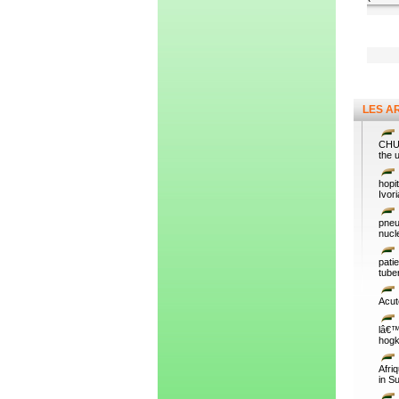
LES A
CHU 
the 
hopi
Ivor
pneu
nucl
pati
tube
Acut
lâ€™
hogk
Afri
in S