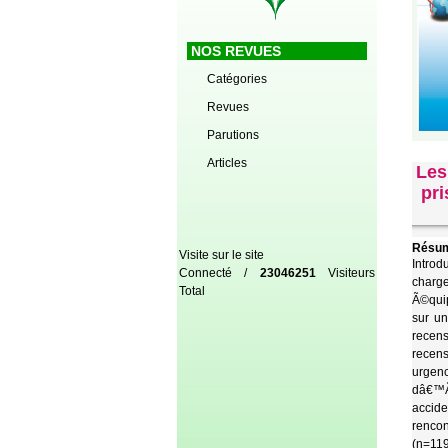
NOS REVUES
Catégories
Revues
Parutions
Articles
Les
pri
Résum
Visite sur le site
Introd
Connecté /
23046251
Visiteurs
charge
Total
Ã©quip
sur u
recens
recens
urgenc
dâ€™Ã
accide
rencon
(n=119