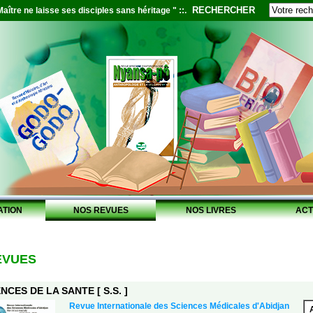
RECHERCHER
aître ne laisse ses disciples sans héritage " ::.
ATION
NOS REVUES
NOS LIVRES
ACT
EVUES
NCES DE LA SANTE [ S.S. ]
Revue Internationale des Sciences Médicales d'Abidjan