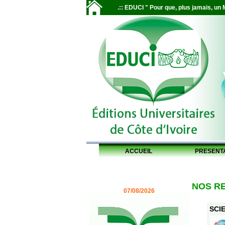
.:: EDUCI " Pour que, plus jamais, un M
ACCUEIL
PRESENT
NOS R
07/08/2026
SCIE