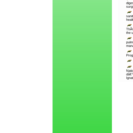
dige
surg
sani
heal
ThÃ©
the 
pulm
mana
Prog
Nat
dâ€™
Igna