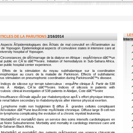
LES
RTICLES DE LA PARUTIONS
2/16/2014
Inter
Aspects Ã©pidemiologiques des Ã©tats de mal convulsif en rÃ©animation au
de Yopougon. Epidemiological aspects of convulsive states in intensive care at
university hospital of Yopougon.
Circonstances de dÃ©marrage de la dialyse en Afrique : expÃ©rience dâ€™un
tal public en CÃ´te dâ€™Ivoire. Initiation of hemodialysis in Sub-Sahara Africa.
ian public hospital center experience.
Effets de la stimulation du noyau subthalamique sur la coordination
mophonique au cours de la maladie de Parkinson. Effects of subthalamic
eus stimulation on pneumophonic coordination during Parkinsonâ€™s disease.
Indices de silicose sur terrain tuberculeux : enquÃªte clinique Ã Partir de 538
ents Ã Abidjan, CÃ´te dâ€™Ivoire. Indices of silicosis in patients with
rculosis: clinical investigation of 538 patients in Abidjan, Cote dâ€™Ivoire
Insuffisance rÃ©nale aiguÃ« par rhabdomyolyse aprÃ¨s effort physique intense.
e renal failure secondary to rhabdomyolysis after intense physical exertion.
Lymphome malin non hodgkinien B diffus Ã grandes cellules compliquant
Ã©volution dâ€™une leucÃ©mie myÃ©loide chronique. Diffuse large B-cell non
in-lymphoma complicating the evolution of a chronic myeloid leukemia.
MorbiditÃ© et mortalitÃ© dans un service des soins intensifs cardiologiques en
que Noire Subsaherienne. Morbidity and mortality in cardiology intensive care unit
ub-Saharan Black Africa.
MorbiditÃ© et mortalitÃ© des patients prÃ©sentant une urgence chirurgicale