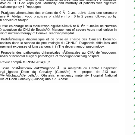
stive au CHU de Yopougon. Morbidity and mortality of patients with digestive
ical emergency in Yopougon
Pratiques alimentaires des enfants de 0 Ã 2 ans suivis dans une structure
taire Ã Abidjan. Food practices of children from 0 to 2 years followed up by
th service of Abidjan.
Prise en charge de la malnutrition aiguÃ« sÃ©vÃ¨re Ã lâ€™UnitÃ© de Nutrition
rapeutique du CHU de BouakÃ©. Management of severe Acute malnutrition in
unit of nutrition therapy of Bouake Teaching hospital.
ProblÃ©matique diagnostique et de prise en charge des Cancers Broncho-
onaires dans le service de pneumologie du CHNUF. Diagnostic difficulties and
gement expenses of lung cancers in in The department of pneumology.
Pronostic des pathologies chirurgicales nÃ©onatales au CHU de Yopougon.
nosis of neonatal surgical pathologies at Yopougon teaching hospital.
Revue complÃ¨te RISM 2014;16,2
Soins obstÃ©tricaux dâ€™urgence Ã la maternite du Centre Hospitalier
ional Ignace Deen de Conakry (GuinÃ©e) Ã propos de 213 cas
Â«Ã©chappÃ©e belleÂ». Obstetric emergency maternity Hospital National
tius of Deen Conakry (Guinea) about 213 case