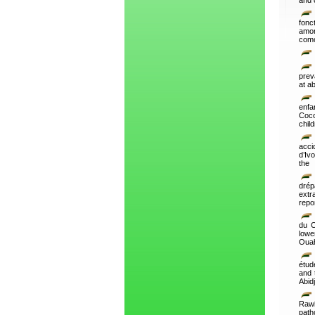
and 
fonc
amon
como
prev
at a
enfa
Coco
chil
acci
d’Iv
the
dré
extr
repo
du C
lowe
Ouah
étud
and 
Abidj
Rawi
path