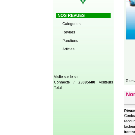
NOS REVUES
Catégories
Revues
Parutions
Articles
Visite sur le site
Tous 
Connecté /
23085680
Visiteurs
Total
Non
Résum
Contex
recour
facteu
transv