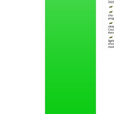
202
chu 
prog
clin
Coco
ther
âgés
d’Iv
mont