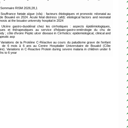
3
Sommaire RISM 2026;28,1
Souffrance fœtale aïgue (sfa) : facteurs étiologiques et pronostic néonatal au
de Bouaké en 2024. Acute fetal distress (afd): etiological factors and neonatal
nosis at the bouake university hospital in 2024
Ulcère gastro-duodénal chez les cirrhotiques : aspects épidémiologiques,
iques et thérapeutiques au service d’hépato-gastro-entérologie du chu de
dy ; côte d’ivoire Peptic ulcer disease in Cirrhotics: epidemiological, clinical and
apeutic asp
Variations de la Protéine C-Réactive au cours du paludisme grave de l’enfant
 de 6 mois à 6 ans au Centre Hospitalier Universitaire de Bouaké (Côte
oire). Variations in C-Reactive Protein during severe malaria in children under 6
hs to 6 year