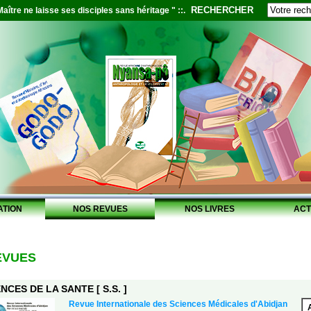
RECHERCHER
aître ne laisse ses disciples sans héritage " ::.
ATION
NOS REVUES
NOS LIVRES
ACT
EVUES
NCES DE LA SANTE [ S.S. ]
Revue Internationale des Sciences Médicales d'Abidjan