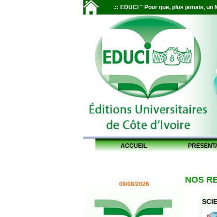
.:: EDUCI " Pour que, plus jamais, un M
ACCUEIL
PRESENT
NOS R
08/08/2026
SCIE