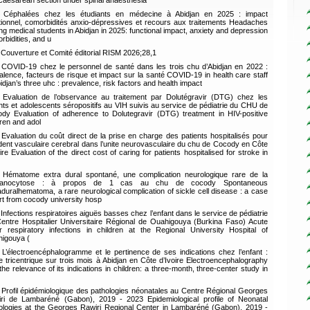
caesarean section under spinal anaesthesia
Céphalées chez les étudiants en médecine à Abidjan en 2025 : impact
tionnel, comorbidités anxio-dépressives et recours aux traitements Headaches
g medical students in Abidjan in 2025: functional impact, anxiety and depression
rbidities, and u
Couverture et Comité éditorial RISM 2026;28,1
COVID-19 chez le personnel de santé dans les trois chu d’Abidjan en 2022 :
alence, facteurs de risque et impact sur la santé COVID-19 in health care staff
bidjan’s three uhc : prevalence, risk factors and health impact
Evaluation de l’observance au traitement par Dolutégravir (DTG) chez les
nts et adolescents séropositifs au VIH suivis au service de pédiatrie du CHU de
dy Evaluation of adherence to Dolutegravir (DTG) treatment in HIV-positive
dren and adol
Evaluation du coût direct de la prise en charge des patients hospitalisés pour
dent vasculaire cerebral dans l’unite neurovasculaire du chu de Cocody en Côte
oire Evaluation of the direct cost of caring for patients hospitalised for stroke in
Hématome extra dural spontané, une complication neurologique rare de la
panocytose : à propos de 1 cas au chu de cocody Spontaneous
aduralhematoma, a rare neurological complication of sickle cell disease : a case
rt from cocody university hosp
Infections respiratoires aiguës basses chez l’enfant dans le service de pédiatrie
entre Hospitalier Universitaire Régional de Ouahigouya (Burkina Faso) Acute
r respiratory infections in children at the Regional University Hospital of
igouya (
L’électroencéphalogramme et le pertinence de ses indications chez l’enfant :
e tricentrique sur trois mois à Abidjan en Côte d’Ivoire Electroencephalography
the relevance of its indications in children: a three-month, three-center study in
Profil épidémiologique des pathologies néonatales au Centre Régional Georges
ri de Lambaréné (Gabon), 2019 - 2023 Epidemiological profile of Neonatal
ologies at the Georges Rawiri Regional Center in Lambaréné (Gabon), 2019 -