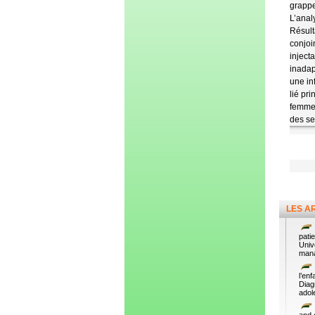
grappe
L’anal
Résult
conjoi
inject
inadap
une in
lié pr
femmes
des se
LES A
pati
Univ
manag
l’en
Diag
adol