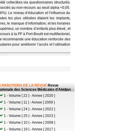
été collectées via questionnaires structurés.
associés au non-recours au seuil alpha <0,05.
6%). Le niveau d’éducation et l’influence du
des les plus utilisées étaient les implants,
ires, le manque d’information, et les horaires
upérieur, un nombre d’enfants plus élevé, et
cours à la PF à Port-Bouët est multifactoriel,
tude recommande une éducation renforcée des
aires pour améliorer l’accès et l’utilisation
 PARUTIONS DE LA REVUE
Revue
nationale des Sciences Médicales d'Abidjan
1 - Volume [ 22 ] - Annee [ 2020 ]
1 - Volume [ 11 ] - Annee [ 2009 ]
1 - Volume [ 24 ] - Annee [ 2022 ]
1 - Volume [ 25 ] - Annee [ 2023 ]
1 - Volume [ 10 ] - Annee [ 2008 ]
1 - Volume [ 19 ] - Annee [ 2017 ]