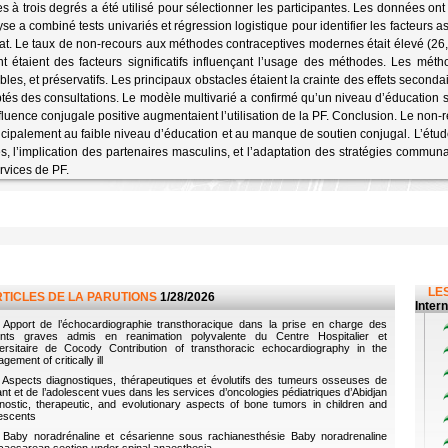
s à trois degrés a été utilisé pour sélectionner les participantes. Les données ont 
yse a combiné tests univariés et régression logistique pour identifier les facteurs 
at. Le taux de non-recours aux méthodes contraceptives modernes était élevé (26,
nt étaient des facteurs significatifs influençant l’usage des méthodes. Les métho
ables, et préservatifs. Les principaux obstacles étaient la crainte des effets seconda
tés des consultations. Le modèle multivarié a confirmé qu’un niveau d’éducation s
fluence conjugale positive augmentaient l’utilisation de la PF. Conclusion. Le non-re
incipalement au faible niveau d’éducation et au manque de soutien conjugal. L’é
, l’implication des partenaires masculins, et l’adaptation des stratégies communaut
rvices de PF.
LES
RTICLES DE LA PARUTIONS
1/28/2026
Inter
Apport de l’échocardiographie transthoracique dans la prise en charge des
ents graves admis en reanimation polyvalente du Centre Hospitalier et
ersitaire de Cocody Contribution of transthoracic echocardiography in the
ement of critically ill
Aspects diagnostiques, thérapeutiques et évolutifs des tumeurs osseuses de
fant et de l’adolescent vues dans les services d’oncologies pédiatriques d’Abidjan
nostic, therapeutic, and evolutionary aspects of bone tumors in children and
escents
Baby noradrénaline et césarienne sous rachianesthésie Baby noradrenaline