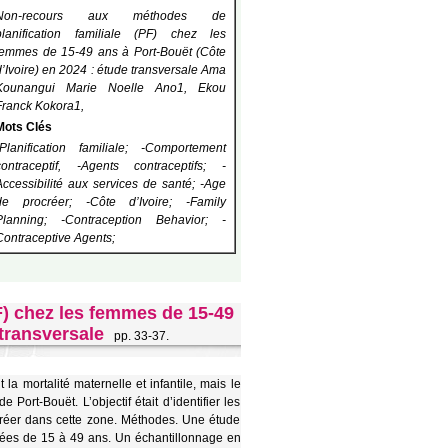
Non-recours aux méthodes de
planification familiale (PF) chez les
femmes de 15-49 ans à Port-Bouët (Côte
d’Ivoire) en 2024 : étude transversale Ama
Kounangui Marie Noelle Ano1, Ekou
Franck Kokora1,
Mots Clés
-Planification familiale; -Comportement
contraceptif, -Agents contraceptifs; -
Accessibilité aux services de santé; -Age
de procréer; -Côte d’Ivoire; -Family
Planning; -Contraception Behavior; -
Contraceptive Agents;
F) chez les femmes de 15-49
 transversale
pp. 33-37.
 la mortalité maternelle et infantile, mais le
 Port-Bouët. L’objectif était d’identifier les
réer dans cette zone. Méthodes. Une étude
gées de 15 à 49 ans. Un échantillonnage en