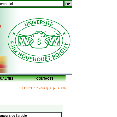
UALITES
CONTACTS
.::. EDUCI .::. " Pour que, plus jamais, un Maître ne laisse ses disciples san
Auteurs de l'article