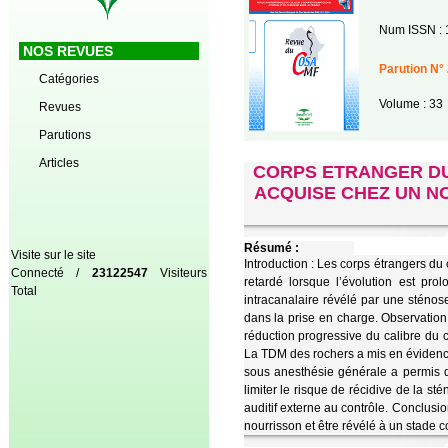
Num ISSN : 
NOS REVUES
Parution N° 
Catégories
Volume : 33
Revues
Parutions
Articles
CORPS ETRANGER DU
ACQUISE CHEZ UN N
Résumé :
Visite sur le site
Introduction : Les corps étrangers du 
Connecté /
23122547
Visiteurs
retardé lorsque l’évolution est pr
Total
intracanalaire révélé par une sténos
dans la prise en charge. Observatio
réduction progressive du calibre du co
La TDM des rochers a mis en évidence
sous anesthésie générale a permis de
limiter le risque de récidive de la st
auditif externe au contrôle. Conclusi
nourrisson et être révélé à un stade c